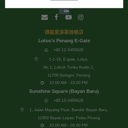
09:30 AM - 6:00 PM
强益堂凉茶连锁店
Lotus's Penang E-Gate
+60 12-3455628
1-1-16, E-gate, Lotus,
No 1, Lebuh Tunku Kudin 2,
11700 Gelugor, Penang
10:00 AM - 10:00 PM
Sunshine Square (Bayan Baru)
+60 12-3455628
1, Jalan Mayang Pasir, Bandar Bayan Baru,
11950 Bayan Lepas, Pulau Pinang
10:00 AM - 09:00 PM