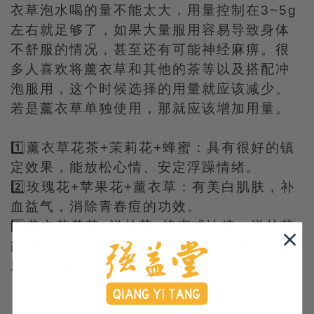
衣草泡水喝的量不能太大，用量控制在3~5g
左右就足够了，如果大量服用容易导致身体
不舒服的情况，甚至还有可能神经麻痹。很
多人喜欢将薰衣草和其他的茶等以及搭配冲
泡服用，这个时候选择的用量就应该减少。
若是薰衣草单独使用，那就应该增加用量。
1️⃣薰衣草花茶+茉莉花+蜂蜜：具有很好的镇
定效果，能放松心情、安定浮躁情绪。
2️⃣玫瑰花+苹果花+薰衣草：有美白肌肤，补
血益气，消除青春痘的功效。
3️⃣薰衣草花茶+洋甘菊+蜂蜜或冰糖：洋甘菊
能排毒将获，清肠胃，薰衣草则具有镇定肌
肤，美白排毒的功效。