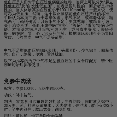
低血压是人们对于血压过低病症的统称，临床上可以分为“起立
性低血压”及“自发性低血压”，前者是暂时性的，而后者是持续
性的。当人体最高的血压值小于100-110mmHg，一般来说，便
可称为低血压。然而，这个截止撰稿前低血压还严格的标准。
中医认为本病主要由于素禀体虚，形气不足，或年老体衰，精
气两亏，药物伤害，以致阳气不足，失其充养，或精血亏虚，
失于滋荣所致。低血压属中医“眩晕”、“厥证”、“虚劳”等病证范
畴。本病基本病理以阳气亏虚为主，亦可虚中夹实，兼痰停
瘀，病在脾、肾、心，涉及肝与肺。根据临床表现可分为肾阳
亏虚、心脾两虚、中气不足等证型。
中气不足型低血压的临床表现： 头晕喜卧，少气懒言，四肢倦
怠，自汗，纳呆，便溏，舌淡脉细。
以下为推荐的治疗中气不足型低血压的中医食疗配方，请中医
辨证论治后参考使用。
党参牛肉汤
配方：党参100克，五花牛肉500克。
功效：补中益气。
制法：将党参用纱布袋装好扎紧，牛肉切块，同时放入锅中，
加入姜、葱、料酒及适量水，大火烧沸，去浮沫，改小火炖3小
时，至牛肉熟烂，取出党参，调味即成。
用法：可佐餐，也可单独食肉喝汤。