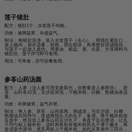
莲子猪肚
配方：猪肚1个，水发莲子40枚。
功效：健脾益胃，补虚益气。
制法：将猪肚洗净，装入水发莲子（去心），用线扎紧肚口，
放人锅内，加水适量，炖熟，捞出晾凉，再将猪肚切成细丝，
与莲子一起放入盘内。用香油、精盐、葱、生姜、大等调料与
猪肚丝、莲子拌匀即可食用。
用法：可单食，亦可佐餐食用。
参苓山药汤圆
配方：人参（没人参可用党参取代，但数量是人参两倍）、茯
苓、山药各10克，豆沙泥30克，干糯米粉、白糖、熟猪油各适
量。
功效：补脾健胃，益气补肾。
制法：将人参、茯苓、山药蒸熟，捣成泥，与豆沙泥、白糖、
熟猪油共同拌匀，搓成拇指头大的丸子，备用。将干糯米粉放
在盘中，然后放上参苓山药豆沙丸子，将盘于左右摆动，让丸
子均匀粘上糯米粉，这时再将粘有糯米粉的丸子逐个蘸水，再
放进盘中滚动，使其再粘上干糯米粉，如此反复操作三四次，