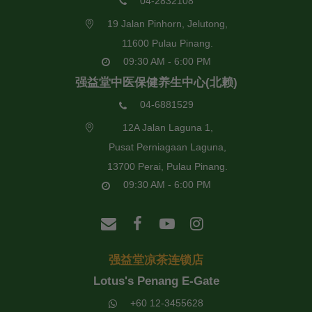
04-2832108
19 Jalan Pinhorn, Jelutong,
11600 Pulau Pinang.
09:30 AM - 6:00 PM
强益堂中医保健养生中心(北赖)
04-6881529
12A Jalan Laguna 1,
Pusat Perniagaan Laguna,
13700 Perai, Pulau Pinang.
09:30 AM - 6:00 PM
强益堂凉茶连锁店
Lotus's Penang E-Gate
+60 12-3455628