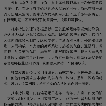
代称推拿为按摩、按乔，是中国起源很早的一种治病防病
的养生术。在还没有中药汤剂给人治病的时候，就已有用推拿
的方法给人治病。推拿技术发展到今天已有五千多年的历史。
在隋唐时期，甚至出现了按摩博士、按摩师等职位。
推拿疗法的理论依据是以中医的脏腑经络学说为指导的。
经络是人体内经脉和络脉的总称。是气血运行的通路，它们在
人体内彼此紧密相连，纵横交错，内通五脏六腑、外络肢体皮
毛，从而构成一个完整的循环系统，起着兴气血、通阴阳、养
脏腑、利关节的作用。如果气血循经顺利运行。那么人自然身
体健康，如果气血运行受阻，人就产生疾病。推拿疗法就是能
够使经络畅通阴阳平衡，从而使人保持一个健康状态。
推拿发展到今天名门各派有几百家之多。各种手法五花八
门，但他们都要求基本动作具备有力、均匀、柔和、深透的特
点。因为，追宗溯源，所有推拿的方法均来自同一渊源。
推拿疗法是一门普遍适用于老年、青年、儿童、妇女的治
疗方式，副作用少，应用范围广泛，可作为一种普遍应用的自
我保健方法。但要达到因人因病施治，对推拿大夫的要求却很