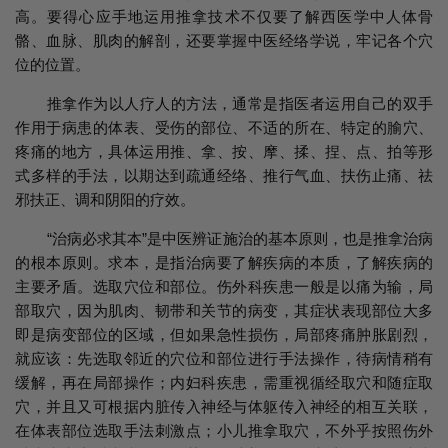
高。要得心应手地运用推拿技术不仅要了解西医学中人体骨
骼、血脉、肌肉的解剖，还要掌握中医经络学说，牢记各个穴
位的位置。
推拿作为以人疗人的方法，通常是指医者运用自己的双手
作用于病患的体表、受伤的部位、不适的所在、特定的腧穴、
疼痛的地方，具体运用推、拿、按、摩、揉、捏、点、拍等形
式多样的手法，以期达到疏通经络、推行气血、扶伤止痛、祛
邪扶正、调和阴阳的疗效。
“治病必求其本”是中医辨证施治的基本原则，也是推拿治病
的根本原则。求本，是指治病要了解疾病的本质，了解疾病的
主要矛盾。选取穴位和部位。伤外科疾患一般是以痛为输，局
部取穴，因为肌肉、韧带和关节的病变，其症状表现部位大多
即是病变部位的区域，但如果急性损伤，局部疼痛肿胀剧烈，
就应该：先选取邻近的穴位和部位进行手法操作，待病情稍有
缓解，再在局部操作；内妇科疾患，需重视循经取穴和随症取
穴，并且又可根据内脏传入神经与体躯传入神经的相互关联，
在体表部位选取手法刺激点；小儿推拿取穴，不外乎按照伤外