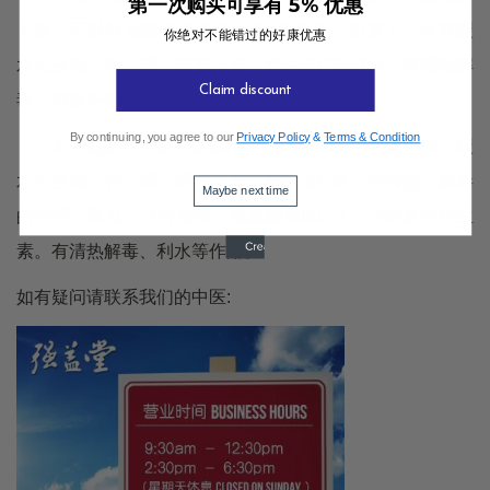
第一次购买可享有 5% 优惠
卜素，可以补充患者体内维生素A的缺乏。白萝卜，含有碳
你绝对不能错过的好康优惠
水化合物、钙、磷、胡萝卜素、维生素C等成分。有清热解
Claim discount
毒、消食等作用。
By continuing, you agree to our
Privacy Policy
&
Terms & Condition
3、瓜类：
苦瓜、黄瓜和丝瓜。苦瓜，含有蛋白质、碳
水化合物、钙、磷、胡萝卜素、维生素C等，有清热、解毒
Maybe next time
的作用。黄瓜，含有糖类、氨基酸和B2、C、A等多种维生
素。有清热解毒、利水等作用。
如有疑问请联系我们的中医: