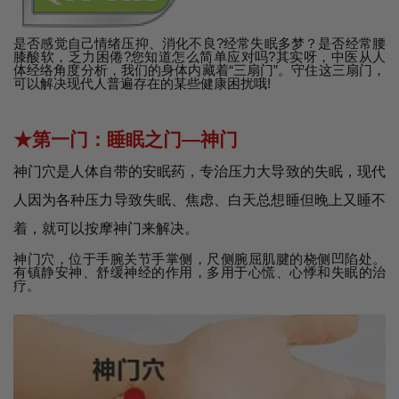
是否感觉自己情绪压抑、消化不良?经常失眠多梦？是否经常腰
膝酸软，乏力困倦?您知道怎么简单应对吗?其实呀，中医从人
体经络角度分析，我们的身体内藏着“三扇门”。守住这三扇门，
可以解决现代人普遍存在的某些健康困扰哦!
★第一门：睡眠之门—神门
神门穴是人体自带的安眠药，专治压力大导致的失眠，现代
人因为各种压力导致失眠、焦虑、白天总想睡但晚上又睡不
着，就可以按摩神门来解决。
神门穴，位于手腕关节手掌侧，尺侧腕屈肌腱的桡侧凹陷处。
有镇静安神、舒缓神经的作用，多用于心慌、心悸和失眠的治
疗。