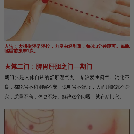
方法：大拇指轻柔轻按，力度由轻到重，每次3分钟即可。每晚
临睡前按摩1次。
★第二门：脾胃肝胆之门—期门
期门穴是人体自带的舒肝理气丸，专治爱生闷气、消化不
良，都说胃不和则寝不安，说明胃不舒服，人的睡眠就不踏
实，质量不高，休息不好。解决这个问题，就在期门穴。