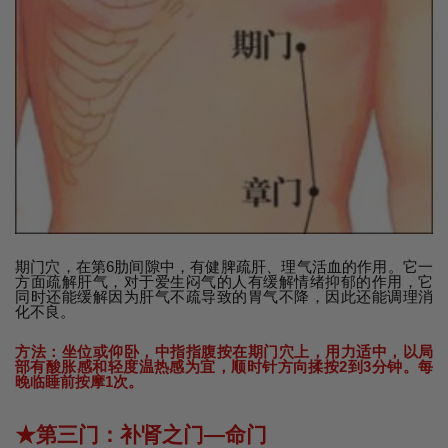
期门穴，在第6肋间隙中，有健脾疏肝、理气活血的作用。它一
方面疏解肝气，对于爱生闷气的人有缓解情绪抑郁的作用，它
同时还能缓解因为肝气不疏导致的胃气不降，因此还能调理消
化不良。
方法：坐位或仰卧，中指指腹按在期门穴上，用力适中，以局
部有酸胀感和轻度温热感为宜，顺时针方向揉按2到3分钟。每
晚临睡前按摩1次。
★第三门：补肾之门—命门