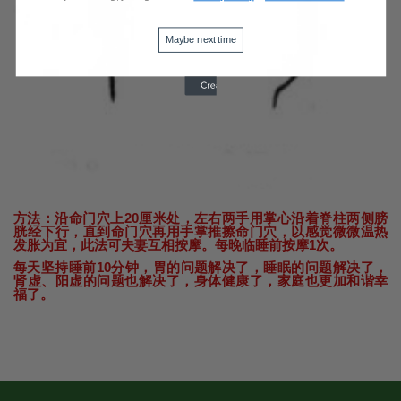
Maybe next time
方法：沿命门穴上20厘米处，左右两手用掌心沿着脊柱两侧膀
胱经下行，直到命门穴再用手掌推擦命门穴，以感觉微微温热
发胀为宜，此法可夫妻互相按摩。每晚临睡前按摩1次。
每天坚持睡前10分钟，胃的问题解决了，睡眠的问题解决了，
肾虚、阳虚的问题也解决了，身体健康了，家庭也更加和谐幸
福了。