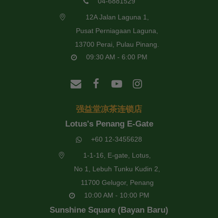
04-6881529
12A Jalan Laguna 1,
Pusat Perniagaan Laguna,
13700 Perai, Pulau Pinang.
09:30 AM - 6:00 PM
强益堂凉茶连锁店
Lotus's Penang E-Gate
+60 12-3455628
1-1-16, E-gate, Lotus,
No 1, Lebuh Tunku Kudin 2,
11700 Gelugor, Penang
10:00 AM - 10:00 PM
Sunshine Square (Bayan Baru)