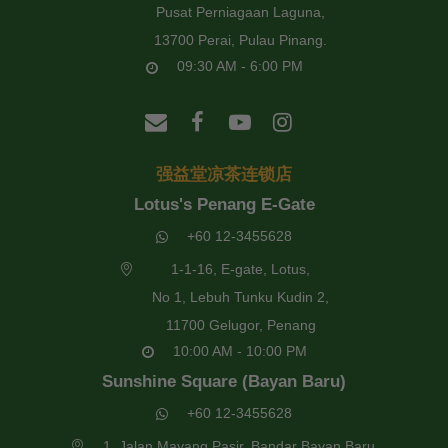
Pusat Perniagaan Laguna,
13700 Perai, Pulau Pinang.
09:30 AM - 6:00 PM
强益堂凉茶连锁店
Lotus's Penang E-Gate
+60 12-3455628
1-1-16, E-gate, Lotus,
No 1, Lebuh Tunku Kudin 2,
11700 Gelugor, Penang
10:00 AM - 10:00 PM
Sunshine Square (Bayan Baru)
+60 12-3455628
1, Jalan Mayang Pasir, Bandar Bayan Baru,