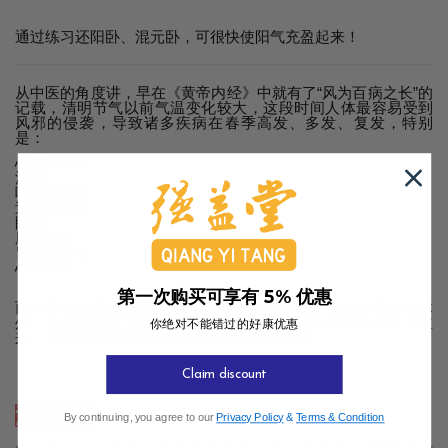
通过练习还阳卧、混元卧，可很快使阳气充盈起来！
从中医的角度讲，早在《黄帝内经》中就有了“风为百病之长”的
记载，清明节气以前气温变化较大，这段时间人体最容易受到
风邪的侵袭，导致诸多疾病在春季高发、多发、复发，特别
是：
心血管疾病
流感
呼吸道疾病
过敏性疾病
眼病
肛肠疾病
胃肠道疾病
心理疾病
第一次购买可享有 5% 优惠
而只有体内阳气充足，才能冲击体内的病灶，将病邪赶出体
外，如果阳气不足或是阳气受到压抑，各种病征就会卷土重
你绝对不能错过的好康优惠
来。两种睡觉姿势不就是最好的养阳方法吗？
Claim discount
注意事项
By continuing, you agree to our
Privacy Policy
&
Terms & Condition