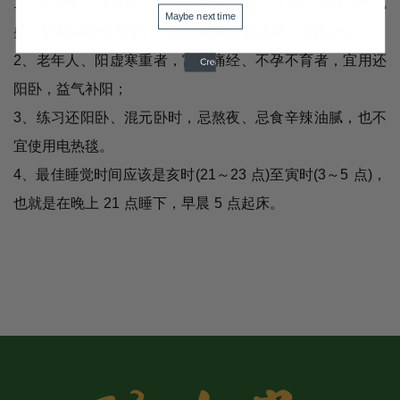
1
、
青少年、阴虚体质者宜单用混元卧。因这类人群阳气亢
Maybe next time
盛，还阳卧会引气下行，容易导致男性遗精、女性白带；
2、老年人、阳虚寒重者，宫寒痛经、不孕不育者，宜用还
阳卧，益气补阳；
3、练习还阳卧、混元卧时，忌熬夜、忌食辛辣油腻，也不
宜使用电热毯。
4
、最佳睡觉时间应该是亥时(21～23 点)至寅时(3～5 点)，
也就是在晚上 21 点睡下，早晨 5 点起床。