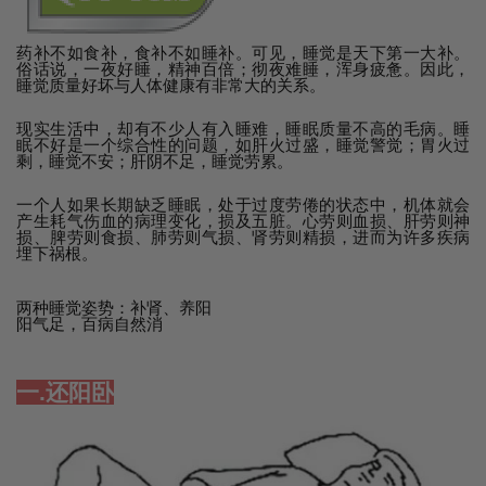
药补不如食补，食补不如睡补。可见，睡觉是天下第一大补。
俗话说，一夜好睡，精神百倍；彻夜难睡，浑身疲惫。因此，
睡觉质量好坏与人体健康有非常大的关系。
现实生活中，却有不少人有入睡难，睡眠质量不高的毛病。睡
眠不好是一个综合性的问题，如肝火过盛，睡觉警觉；胃火过
剩，睡觉不安；肝阴不足，睡觉劳累。
一个人如果长期缺乏睡眠，处于过度劳倦的状态中，机体就会
产生耗气伤血的病理变化，损及五脏。心劳则血损、肝劳则神
损、脾劳则食损、肺劳则气损、肾劳则精损，进而为许多疾病
埋下祸根。
两种睡觉姿势：补肾、养阳
阳气足，百病自然消
一.还阳卧