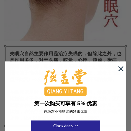
失眠穴自然主要作用是治疗失眠的，但除此之外，也
是作用多多，对于头痛，眩晕，心悸，烦躁，癔病，
癫痫，精神病，耳聋，高血压等都有一定的效果啦。
用您的手指尖顺时针和逆时针各揉30次，或者用指尖
点压此穴1～3分钟，就会有一些您意想不到的效果。
在临床运用时，如何配合穴位组合使用，效果更加，
比如说对于失眠，除了按摩或针灸安眠穴之外，还可
第一次购买可享有 5% 优惠
以配合神门、三阴交等穴，可以收到更好的作用。又
比如，在治疗头痛、眩晕时，除了艾灸或针灸安眠穴
你绝对不能错过的好康优惠
之外，还可以配合四神聪、风池、太阳等穴。
Claim discount