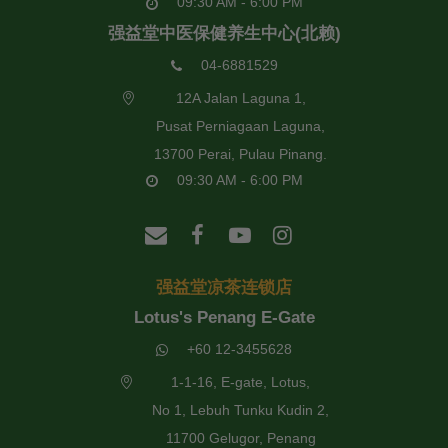
09:30 AM - 6:00 PM
强益堂中医保健养生中心(北赖)
04-6881529
12A Jalan Laguna 1,
Pusat Perniagaan Laguna,
13700 Perai, Pulau Pinang.
09:30 AM - 6:00 PM
强益堂凉茶连锁店
Lotus's Penang E-Gate
+60 12-3455628
1-1-16, E-gate, Lotus,
No 1, Lebuh Tunku Kudin 2,
11700 Gelugor, Penang