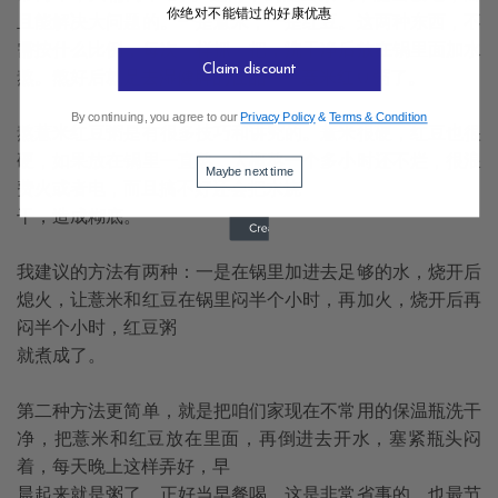
你绝对不能错过的好康优惠
且能解决大问题的。一是薏米，一是红豆。这两种东西，不
需按什么比例，每次一样抓一把，洗干净后放在锅里面加水
Claim discount
熬。熬好后就是去湿健脾的佳品——薏米红豆粥了。
By continuing, you agree to our
Privacy Policy
&
Terms & Condition
熬薏米红豆粥是有很多技巧和讲究的。薏米很硬，红豆也很
硬，如果放在锅里一直熬，大概熬一个多小时还不烂，很浪
Maybe next time
费火或者电，而且搞不好还会把水烧
干，造成糊底。
我建议的方法有两种：一是在锅里加进去足够的水，烧开后
熄火，让薏米和红豆在锅里闷半个小时，再加火，烧开后再
闷半个小时，红豆粥
就煮成了。
第二种方法更简单，就是把咱们家现在不常用的保温瓶洗干
净，把薏米和红豆放在里面，再倒进去开水，塞紧瓶头闷
着，每天晚上这样弄好，早
晨起来就是粥了，正好当早餐喝。这是非常省事的，也最节