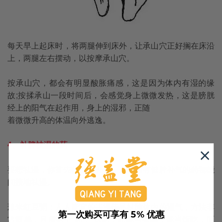
每天早上起床时，将两腿伸到床外，让承山穴正好搁在床沿
上，两腿左右摆动，以按摩承山穴。
按承山穴，都会有明显酸胀痛感，这是因为体内有湿的缘
故;按揉承山一段时间后，会感觉身上微微发热，这是膀胱
经上的阳气在起作用，身上的湿邪，正随
着微微升高的体温向外逃逸。
4、补脾祛湿的药
要想祛湿，你首先得健脾补气，几乎所有健脾补气的药都能
间接地祛湿。
薏米红豆粥：人人皆宜的去湿佳品祛除体内的湿气，方法非
第一次购买可享有 5% 优惠
常简单，只需两个“药”。这两个药能当茶喝，能当饭吃，而