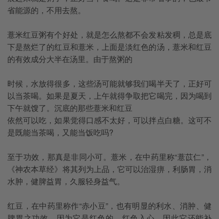
省能源的，不用去熬。
薏米红豆粥有个好处，就是怎么熬都不会发粘发稠，总是底
下是熬烂了的红豆和薏米，上面是淡红色的汤，薏米和红豆
的有效成分大半在汤里。由于熬粥的
时候，水放得很多，这些汤可能就够我们喝半天了，正好可
以当茶喝。如果是夏天，上午就得争取把它喝完，因为喝到
下午就馊了。沉底的那些薏米和红豆
依然可以吃，如果觉得口感不太好，可以拌点白糖。这可不
是既能当茶喝，又能当饭吃吗?
至于功效，那真是非同小可。薏米，在中药里称“薏苡仁”，
《神农本草经》将其列为上品，它可以治湿痹，利肠胃，消
水肿，健脾益胃，久服轻身益气。
红豆，在中药里称作“赤小豆”，也有明显的利水、消肿、健
脾胃之功效，因为它是红色的，红色入心，因此它还能补