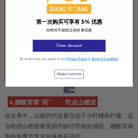
第一次购买可享有 5% 优惠
你绝对不能错过的好康优惠
Claim discount
可以将山楂10克洗净后直接放入汤中，或先将
By continuing, you agree to our
Privacy Policy
&
Terms & Condition
山楂15克煎汤，去渣后，将其加入肉中一并炖
汤。
Maybe next time
4.腰酸背痛“药”
吃点山楂泥
在水果中，山楂的钙含量仅低于小叶橘和柠檬，适
当吃些山楂能避免因为缺钙导致的抽筋、腰酸背痛
等秋冬季节常见的身体不适症。