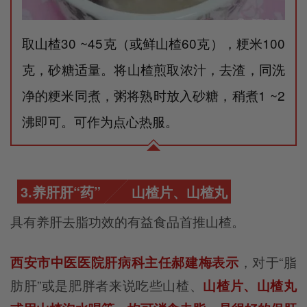
取山楂30 ~45克（或鲜山楂60克），粳米100
克，砂糖适量。将山楂煎取浓汁，去渣，同洗
净的粳米同煮，粥将熟时放入砂糖，稍煮1 ~2
沸即可。可作为点心热服。
3.养肝
肝“药”
山楂片、山楂丸
具有养肝去脂功效的有益食品首推山楂。
，对于“脂
西安市中医医院肝病科主任郝建梅表示
肪肝”或是肥胖者来说吃些山楂、
山楂片、山楂丸