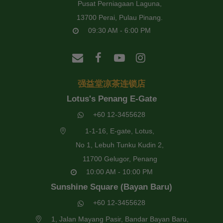
Pusat Perniagaan Laguna,
13700 Perai, Pulau Pinang.
09:30 AM - 6:00 PM
强益堂凉茶连锁店
Lotus's Penang E-Gate
+60 12-3455628
1-1-16, E-gate, Lotus,
No 1, Lebuh Tunku Kudin 2,
11700 Gelugor, Penang
10:00 AM - 10:00 PM
Sunshine Square (Bayan Baru)
+60 12-3455628
1, Jalan Mayang Pasir, Bandar Bayan Baru,