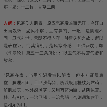
枣（擘）十二枚，甘草二两
：
风寒伤人肌表，原应恶寒发热而无汗，今汗自
方解
出而发热，恶风不解，且有鼻鸣、干呕，是腠理不
固，卫气外泄，营阴不得内守，肺胃失和之故，所以
是表虚证。究其病机，是风寒外感，卫强营弱，即
《伤寒论》第五十三条所说：“以卫气不共营气谐和
故尔。
”风寒在表，当用辛温发散以解表，但本方证属表
虚，腠理不固，且卫强营弱，所以既用桂枝为君药，
解肌发表，散外感风寒，又用芍药为臣，益阴敛营。
桂、芍相合，一治卫强，一治营弱，合则调和营卫，
是相须为用。