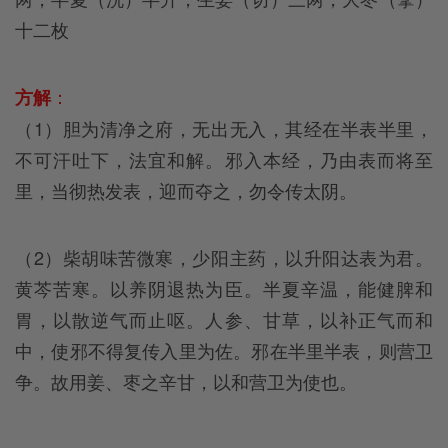
十二枚
：
方解
（1）胆为清净之府，无出无入，其经在半表半里，
不可汗吐下，法宜和解。邪入本经，乃由表而将至
里，当彻热发表，迎而夺之，勿令传太阴。
（2）柴胡味苦微寒，少阳主药，以升阳达表为君。
黄芩苦寒。以养阴退热为臣。半夏辛温，能健脾和
胃，以散逆气而止呕。人参、甘草，以补正气而和
中，使邪不得复传入里为佐。邪在半里半表，则营卫
争。故用姜、枣之辛甘，以和营卫为使也。