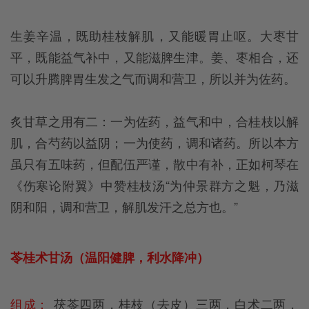
生姜辛温，既助桂枝解肌，又能暖胃止呕。大枣甘
平，既能益气补中，又能滋脾生津。姜、枣相合，还
可以升腾脾胃生发之气而调和营卫，所以并为佐药。
炙甘草之用有二：一为佐药，益气和中，合桂枝以解
肌，合芍药以益阴；一为使药，调和诸药。所以本方
虽只有五味药，但配伍严谨，散中有补，正如柯琴在
《伤寒论附翼》中赞桂枝汤“为仲景群方之魁，乃滋
阴和阳，调和营卫，解肌发汗之总方也。”
苓桂术甘汤（温阳健脾，利水降冲）
组成：
茯苓四两，桂枝（去皮）三两，白术二两，