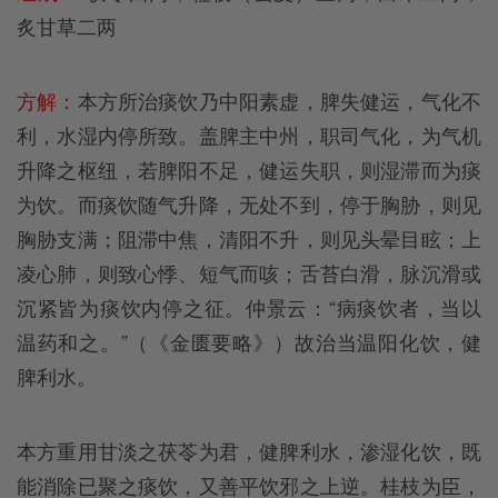
炙甘草二两
方解：
本方所治痰饮乃中阳素虚，脾失健运，气化不
利，水湿内停所致。盖脾主中州，职司气化，为气机
升降之枢纽，若脾阳不足，健运失职，则湿滞而为痰
为饮。而痰饮随气升降，无处不到，停于胸胁，则见
胸胁支满；阻滞中焦，清阳不升，则见头晕目眩；上
凌心肺，则致心悸、短气而咳；舌苔白滑，脉沉滑或
沉紧皆为痰饮内停之征。仲景云：“病痰饮者，当以
温药和之。”（《金匮要略》）故治当温阳化饮，健
脾利水。
本方重用甘淡之茯苓为君，健脾利水，渗湿化饮，既
能消除已聚之痰饮，又善平饮邪之上逆。桂枝为臣，