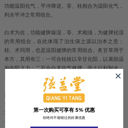
功能温阳化气，平冲降逆。苓、桂相合为温阳化气，
利水平冲之常用组合。
白术为佐，功能健脾燥湿，苓、术相须，为健脾祛湿
的常用组合，在此体现了治生痰之源以治本之意；
桂、术同用，也是温阳健脾的常用组合。炙甘草用于
本方，其用有三：一可合桂枝以辛甘化阳，以襄助温
补中阳之力；二可合白术益气健脾，崇土以利制水；
三可调和诸药，功兼佐使之用。
四药合用，温阳健脾以助化饮，淡渗利湿以平冲逆，
全方温而不燥，利而不峻，标本兼顾，配伍严谨，为
第一次购买可享有 5% 优惠
治疗痰饮病之和剂。此方服后，当小便增多，是饮从
你绝对不能错过的好康优惠
小便而去之征，故原方用法之后有“小便当利”之说。