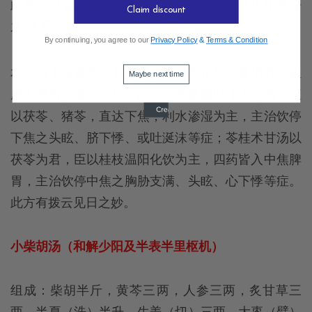
此亦即《金匮要略》“夫短气有微饮者，当从小便去
Claim discount
之”之意。
By continuing, you agree to our
Privacy Policy
&
Terms & Condition
本方与下面要写的五苓散均为温阳化饮之常用方，组
Maybe next time
成中同有茯苓、桂枝、白术。五苓散以泽泻为君，臣
以茯苓、猪苓，直达下焦，利水渗湿为主，主治饮停
下焦之头眩、脐下悸、或吐涎沫等症；苓桂术甘汤以
茯苓为君，臣以桂枝温阳化饮为主，四药皆入中焦脾
胃，主治饮停中焦之胸胁支满、头眩、心下悸等症。
此方有拨云见日之妙。
小柴胡汤（和解少阳及半表半里枢机）
组成：柴胡半斤，黄芩三两，人参三两，炙甘草三
两，半夏（洗）半升，生姜（切）三两，大枣（擘）