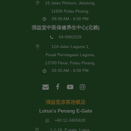
19 Jalan Pinhorn, Jelutong,
11600 Pulau Pinang.
09:30 AM - 6:00 PM
强益堂中医保健养生中心(北赖)
04-6881529
12A Jalan Laguna 1,
Pusat Perniagaan Laguna,
13700 Perai, Pulau Pinang.
09:30 AM - 6:00 PM
强益堂凉茶连锁店
Lotus's Penang E-Gate
+60 12-3455628
1-1-16, E-gate, Lotus,