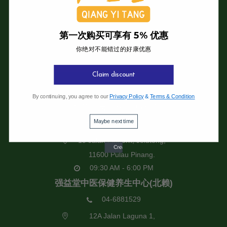
第一次购买可享有 5% 优惠
你绝对不能错过的好康优惠
Claim discount
强益堂全息中医诊所
By continuing, you agree to our
Privacy Policy
&
Terms & Condition
强益堂全息中医诊所(槟岛)
Maybe next time
04-2832108
19 Jalan Pinhorn, Jelutong,
11600 Pulau Pinang.
09:30 AM - 6:00 PM
强益堂中医保健养生中心(北赖)
04-6881529
12A Jalan Laguna 1,