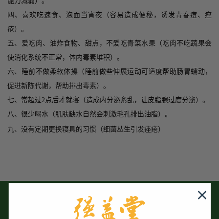
能力减弱）。
四、喜欢吃速食、泡面当宵夜（容易造成
便秘
，诱发青春痘、痤
疮
）。
五、爱吃肉、油炸食物、甜点，不爱吃青菜
水果
（吃肉不吃蔬果会
使消化系统不正常，体内毒素堆积）。
六、睡前不做柔软
体操
（睡前做些伸展运动可适度帮助
肠胃
蠕动，
促进新陈代谢，帮助排出毒素）。
七、常超过
2
点后才就寝（造成内分泌紊乱，让皮脂腺过度分泌）。
八、很少喝水（肌肤缺水自然会刺激毛孔排出油脂）。
九、没有定期更换寝具的习惯（细菌丛生引发痤疮）