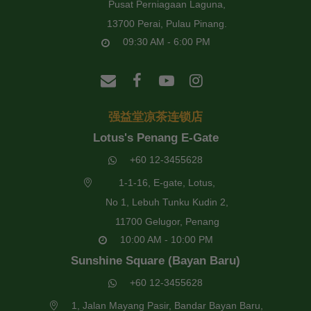
Pusat Perniagaan Laguna,
13700 Perai, Pulau Pinang.
09:30 AM - 6:00 PM
强益堂凉茶连锁店
Lotus's Penang E-Gate
+60 12-3455628
1-1-16, E-gate, Lotus,
No 1, Lebuh Tunku Kudin 2,
11700 Gelugor, Penang
10:00 AM - 10:00 PM
Sunshine Square (Bayan Baru)
+60 12-3455628
1, Jalan Mayang Pasir, Bandar Bayan Baru,