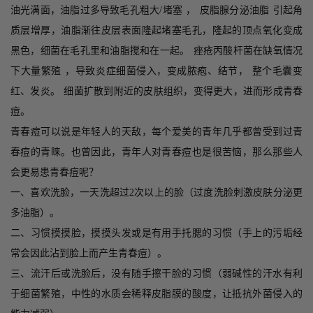
油光满面，油脂过多导致毛孔粗大
/
堵塞 ， 皮脂腺分泌油脂 引起角
质层增厚，油脂渐往皮层表面隆起堵塞毛孔，隆起的顶点氧化变成
黑色，细菌在毛孔里和油脂搅和在一起。
痤疮
丙酸杆菌在缺氧情况
下大量繁殖 ，导致炎症细菌侵入，变成脓疱、结节， 整个毛囊变
红、发炎。 细菌扩散到附近的
皮肤
组织，变得更大，进而形成
青春
痘
。
青春痘可以说是年轻人的天敌，每个爱美的青年几乎都曾受到过青
春痘的青睐。也曾因此，青年人对青春痘也是很苦恼，那么那些人
会更易患青春痘呢？
一、喜欢洗脸，一天洗超过
2
次以上的脸（过度洗脸刺激皮肤分泌更
多油脂）。
二、习惯摸摸脸，摸摸
头发
或是有用手托腮的习惯（手上的污垢经
常会因此沾到脸上而产生青春痘）。
三、流汗后或洗脸后，没有随手擦干脸的习惯（弱碱性的汗水有利
于细菌繁殖，中性的水质会稀释皮脂膜的酸度，让抵抗外菌侵入的