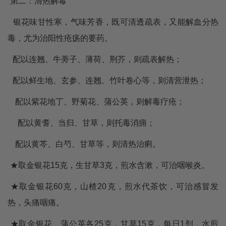
第二：清热解毒
银花味甘性寒，气味芳香，既可清透疏表，又能解血分热
毒，尤为治阳性疮疡的要药。
配以连翘、牛蒡子、薄荷、荆芥，则疏表解热；
配以鲜生地、玄参、连翘、竹叶卷心等，则清营泄热；
配以紫花地丁、野菊花、蒲公英，则解毒疗疮；
配以黄耆、当归、甘草，则托毒消痈；
配以黄芩、白芍、甘草等，则清热治痢。
★取金银花15克，生甘草3克，煎水含漱，可治咽喉炎。
★取金银花60克，山楂20克，煎水代茶饮，可治感冒发
热，头痛咽痛。
★取金银花、蒲公英各25克，甘草15克，每日1剂，水煎