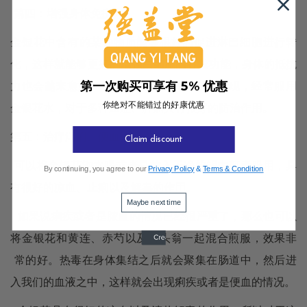
第四：增强身体免疫力
金银花中含有的某种物质能够很好的促进淋巴细胞进行转
化，这样就能够更好的增强白细胞的吞噬功能，身体的抵抗
第一次购买可享有 5% 优惠
力也会越来愈好。
除此之外，现代医学还发现，经常服用
你绝对不能错过的好康优惠
金银花水，对于多种癌症、肿瘤具有很好的防治作用。
第五：治疗泻痢、便血情况
Claim discount
可以将金银花泡水喝或者是放入干净的锅中煎煮服用，具
By continuing, you agree to our
Privacy Policy
&
Terms & Condition
有很好的凉血、止痢以及解毒的作用。
Maybe next time
如果说痢疾或者是脓血的情况已经很严重了，那么也可以
将金银花和黄连、赤芍以及白头翁一起混合煎服，效果非
常的好。
热毒在身体集结之后就会聚集在肠道中，然后进
入我们的血液之中，这样就会出现痢疾或者是便血的情况。