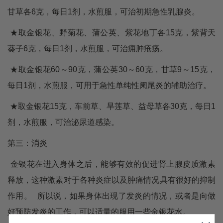
甘草各6克，每日1剂，水煎服，可治初期急性乳腺炎。
★取金银花、野菊花、蒲公英、紫花地丁各15克，紫背天
葵子6克，每日1剂，水煎服，可治痈肿疮疡。
★取金银花60～90克，蒲公英30～60克，甘草9～15克，
每日1剂，水煎服，可用于急性单纯性阑尾炎的辅助治疗。
★取金银花15克，车前草、旱莲草、益母草各30克，每日1
剂，水煎服，可治泌尿道感染。
第三：消炎
金银花在进入身体之后，能够有效的促进肾上腺皮质激素
释放，这种激素对于各种炎症以及肿痛情况具有很好的抑制
作用。
所以说，如果身体出现了发炎的情况，或者是向做
好预防发炎的工作，可以适量的服用一些金银花水。