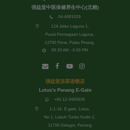
强益堂中医保健养生中心(北赖)
04-6881529
12A Jalan Laguna 1,
Pusat Perniagaan Laguna,
13700 Perai, Pulau Pinang.
09:30 AM - 6:00 PM
强益堂凉茶连锁店
Lotus's Penang E-Gate
+60 12-3455628
1-1-16, E-gate, Lotus,
No 1, Lebuh Tunku Kudin 2,
11700 Gelugor, Penang