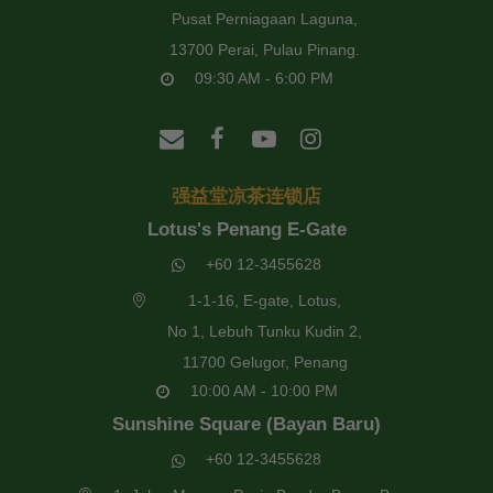
Pusat Perniagaan Laguna,
13700 Perai, Pulau Pinang.
09:30 AM - 6:00 PM
强益堂凉茶连锁店
Lotus's Penang E-Gate
+60 12-3455628
1-1-16, E-gate, Lotus,
No 1, Lebuh Tunku Kudin 2,
11700 Gelugor, Penang
10:00 AM - 10:00 PM
Sunshine Square (Bayan Baru)
+60 12-3455628