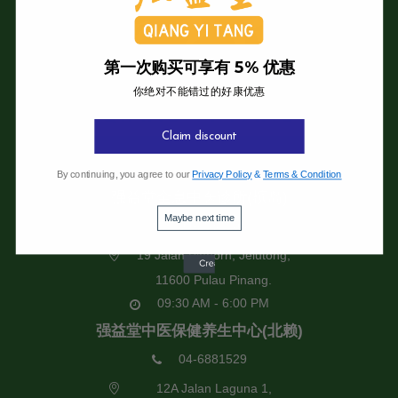
第一次购买可享有 5% 优惠
你绝对不能错过的好康优惠
Claim discount
强益堂全息中医诊所
By continuing, you agree to our
Privacy Policy
&
Terms & Condition
强益堂全息中医诊所(槟岛)
Maybe next time
04-2832108
19 Jalan Pinhorn, Jelutong,
11600 Pulau Pinang.
09:30 AM - 6:00 PM
强益堂中医保健养生中心(北赖)
04-6881529
12A Jalan Laguna 1,