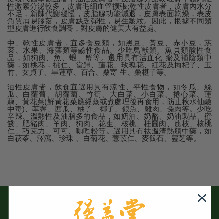
性激素分泌較多，皮膚毛細血管擴張;乾性皮膚者，皮膚內水分
不足，新陳代謝緩慢，皮脂腺功能減退，皮膚表面乾燥，表皮
角質屑易膠落，皮膚缺乏彈性，易生皺紋。因此，根據不同類
型皮膚進行飲食調養，對皮膚的健美大有益處。
中、乾性皮膚者，宜多食豆類，如黑豆、黃豆、赤小豆，蔬
菜、水果、海藻類等鹼性食品。少吃鳥獸類、魚貝類酸性食
品，如狗肉、魚、蝦、蟹等。選用具有活血化 瘀及補陰類中
藥，如桃花，桃仁、當歸、蓮花、玫瑰花、紅花及枸杞子、玉
竹、女貞子、旱蓮草、百合、桑寄 生、桑椹子等。
油性皮膚者，飲食宜選用具有涼性、平性食物，如冬瓜、絲
瓜、白蘿蔔、胡蘿蔔、竹筍、大白菜、小白菜、捲心菜、蓮
藕、黃花菜(鮮黃花菜應經蒸或煮處理後再食用，防止秋水仙鹼
中毒)、荸薺、西瓜、柚子、椰子、銀魚、雞肉、兔肉等。少吃
辛辣、溫熱性及油脂多的食品，如奶油、奶酪、奶油製品、蜜
餞、肥豬肉、羊肉、狗肉、花生、核桃、桂圓肉、荔枝、核桃
仁、巧克力、可可、咖哩粉等。選用具有祛溫清熱類中藥，如
白茯苓、澤瀉、珍珠 、白菊花、薏苡仁、麥飯石、靈芝等。