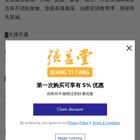
含有不消化食物、放屁有腐臭味。治療宜消食導滯，用保和
丸加減。
▓大便不通
症狀可見腹脹腹痛、大便秘結、口乾舌燥。治療宜瀉腸通
便，用承氣東加減。
▓素體脾胃虛寒
第一次购买可享有 5% 优惠
你绝对不能错过的好康优惠
患者平素常常感到腹部滿脹，喜暖喜按，進熱食熱飲後會感
到較舒服，食慾不佳，神疲乏力，放屁不臭。治宜溫補脾
Claim discount
胃，用理中東加減。
By continuing, you agree to our
Privacy Policy
&
Terms & Condition
屁量多者的飲食宜忌
Maybe next time