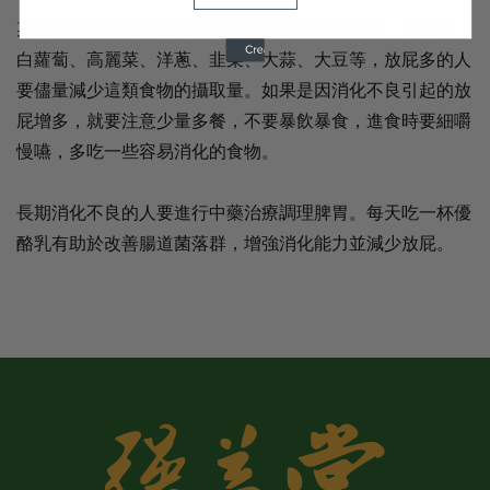
某些食物在消化的過程中產氣較多或者氣味改變，如紅薯、
白蘿蔔、高麗菜、洋蔥、韭菜、大蒜、大豆等，放屁多的人
要儘量減少這類食物的攝取量。如果是因消化不良引起的放
屁增多，就要注意少量多餐，不要暴飲暴食，進食時要細嚼
慢嚥，多吃一些容易消化的食物。
長期消化不良的人要進行中藥治療調理脾胃。每天吃一杯優
酪乳有助於改善腸道菌落群，增強消化能力並減少放屁。