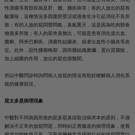
性潰瘍等胃部疾病及肝、膽、胰疾病等；有的人放出的屁有
酸腐味，這種情況多因腹部受涼或過食生冷引起消化不良所
致；有的人放的屁悶聲悶氣，臭氣熏天，這是因為吃肉類食
物過多所致；有人的屁奇臭無比，可能是患有消化道出血、
菌痢、阿米巴痢疾、潰瘍性結腸炎、或者出血性小腸炎等炎
症。此外，惡性腫瘤晚期，因癌腫組織糜爛，蛋白質腐敗，
加上細菌的作用，放出的屁也很難聞。
所以中醫問診時詢問病人放屁的情況有助於瞭解病人消化系
統的健康狀況。
屁太多是病理現象
中醫對不同病因所致的屁多屁臭採取治病求本的原則，不僅
解決不正常的放屁問題，同時糾正胃腸道的病理現象，使胃
腸道功能恢復正常。下面是幾種常見病因引起的放屁問題以