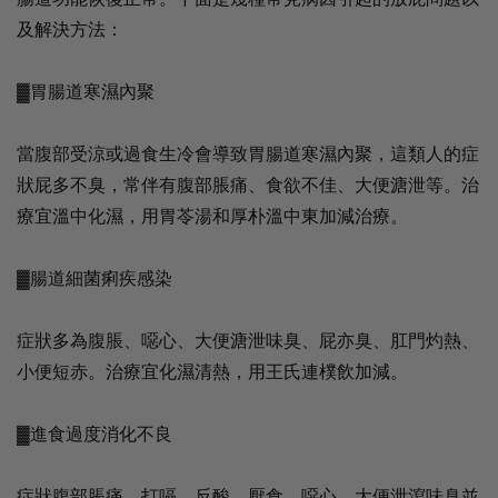
及解決方法：
▓胃腸道寒濕內聚
當腹部受涼或過食生冷會導致胃腸道寒濕內聚，這類人的症
狀屁多不臭，常伴有腹部脹痛、食欲不佳、大便溏泄等。治
療宜溫中化濕，用胃苓湯和厚朴溫中東加減治療。
▓腸道細菌痢疾感染
症狀多為腹脹、噁心、大便溏泄味臭、屁亦臭、肛門灼熱、
小便短赤。治療宜化濕清熱，用王氏連樸飲加減。
▓進食過度消化不良
症狀腹部脹痛、打嗝、反酸、厭食、噁心、大便泄瀉味臭並