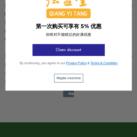
然後給你一些肝不好、或者是氣流不佳等和眼睛似乎沒有關係
的說明。這正是綜觀身體全體，發生了哪些現象，結果造成眼
病的說明。打個常用的比方，面對瓦斯漏氣造成的火災，西醫
第一次购买可享有 5% 优惠
的滅火技術非常優秀，但中醫關好瓦斯總開關、再行滅火的技
你绝对不能错过的好康优惠
術卻非常卓越。
Claim discount
第四個是，西醫是治療生了病的患者，而中醫也將重點放在病
By continuing, you agree to our
Privacy Policy
&
Terms & Condition
前的健康維持與疾病預防。可能生病的人，體質容易生病的人
都是中醫治療與預防的對象，但是在西醫學上，只要檢查不出
Maybe next time
異狀，無法察明病因時，不會給予任何治療。