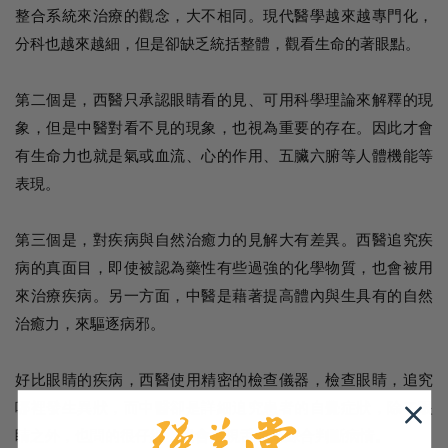
整合系統來治療的觀念，大不相同。現代醫學越來越專門化，
分科也越來越細，但是卻缺乏統括整體，觀看生命的著眼點。
第二個是，西醫只承認眼睛看的見、可用科學理論來解釋的現
象，但是中醫對看不見的現象，也視為重要的存在。因此才會
有生命力也就是氣或血流、心的作用、五臟六腑等人體機能等
表現。
第三個是，對疾病與自然治癒力的見解大有差異。西醫追究疾
病的真面目，即使被認為藥性有些過強的化學物質，也會被用
來治療疾病。另一方面，中醫是藉著提高體內與生具有的自然
治癒力，來驅逐病邪。
好比眼睛的疾病，西醫使用精密的檢查儀器，檢查眼睛，追究
哪裡發生異狀，而中醫卻是詳細追究患者的自覺症狀，除了眼
睛之外，也問的很仔細，還會檢視舌色來綜合判斷病情。