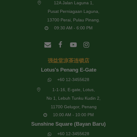
12A Jalan Laguna 1,
Pusat Perniagaan Laguna,
13700 Perai, Pulau Pinang.
09:30 AM - 6:00 PM
强益堂凉茶连锁店
Lotus's Penang E-Gate
+60 12-3455628
1-1-16, E-gate, Lotus,
No 1, Lebuh Tunku Kudin 2,
11700 Gelugor, Penang
10:00 AM - 10:00 PM
Sunshine Square (Bayan Baru)
+60 12-3455628