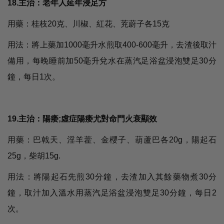
18.主治：老年人延年浸足方
用藥：桂枝20克、川椒、紅花、茺蔚子各15克
用法：將上藥加1000毫升水煎取400-600毫升，去渣後取汁
備用，每晚睡前加50毫升兌水在蒸汽足浴盆浸泡雙足30分
鐘，每日1次。
19.主治：陽痿;虛症陽痿尤對命門火衰顯效
用藥：巴戟天、淫羊藿、金櫻子、葫蘆巴各20g，陽起石
25g，柴胡15g.
用法：將陽起石先煎30分鐘，去渣加入其餘藥物煮30分
鐘，取汁加入溫水用蒸汽足浴盆浸泡雙足30分鐘，每日2
次。