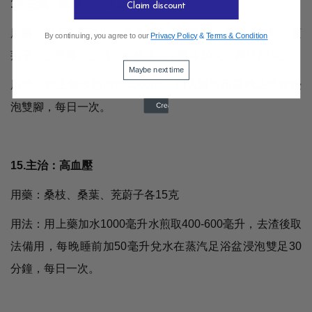
14.主治：眩暈、各種原因引起的頭痛
Claim discount
用藥：磁石、石決明、黨參、黃芪、當歸、桑枝、枳殼、蔓
By continuing, you agree to our
Privacy Policy
&
Terms & Condition
荊子、白蒺黎、白芍、炒杜仲、牛膝各10克，獨活20克。
Maybe next time
用法：將上藥水煎取汁1500ml，加入溫水用蒸汽足浴盆浸
泡雙腳，每日一次。
15.主治：高血壓
用藥：桑枝、桑葉、茺蔚子各15克
用法：用上藥加水1000毫升水煎取400-600毫升，去渣後取
法備用，每晚睡前加50毫升兌水在蒸汽足浴盆浸泡雙足30
分鐘，每日一次。