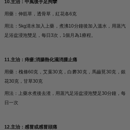
10.主治：中風後手足拘攣
用藥：伸筋草，透骨草，紅花各6克
用法：5kg清水加入上藥，煮沸10分鐘後加入溫水，用蒸汽
足浴盆浸泡雙足，每日3次，1個月為1療程。
11.主治：痔瘡;消腸熱化濕消腫止痛
用藥：槐條60克，艾葉30克，白礬30克，馬齒莧30克，銀
花30克，甘草30克
用法：上藥水煮後去渣，用蒸汽足浴盆浸泡雙足30分鐘，每
日一次
12.主治：感冒或感冒頭痛