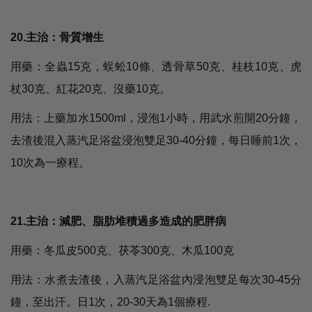
20.主治：骨質增生
用藥：全蟲15克，蜈蚣10條、透骨草50克、桂枝10克、虎
杖30克、紅花20克、沒藥10克。
用法：上藥加水1500ml，浸泡1小時，用武水煎開20分鐘，
去渣後混入蒸汽足浴盆浸泡雙足30-40分鐘，每日睡前1次，
10次為一療程。
21.主治：減肥、脂肪堆積過多造成的肥胖病
用藥：冬瓜皮500克、茯苓300克、木瓜100克
用法：水煮去渣後，入蒸汽足浴盆內浸泡雙足每次30-45分
鐘，至出汗。日1次，20-30天為1個療程.