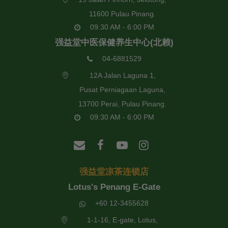
11600 Pulau Pinang.
09:30 AM - 6:00 PM
强益堂中医保健养生中心(北赖)
04-6881529
12A Jalan Laguna 1,
Pusat Perniagaan Laguna,
13700 Perai, Pulau Pinang.
09:30 AM - 6:00 PM
强益堂凉茶连锁店
Lotus's Penang E-Gate
+60 12-3455628
1-1-16, E-gate, Lotus,