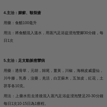
4.主治：腳癬、皸裂瘡
用藥：食醋100毫升
用法：將食醋混入溫水，用蒸汽足浴盆浸泡雙腳30分鐘，每
日1次
5.主治：足支動脈痙攣病
用藥：透骨草，元胡，歸尾，薑黃，川椒，海桐皮威靈仙，
川牛滕，乳香，沒藥，羌活，白芷蘇木，五加皮，紅花，土
茯苓各10克。
用法：上藥水煎去渣後混入蒸汽足浴盆浸泡雙足20-30分鐘
每日1次10-15日為1療程。