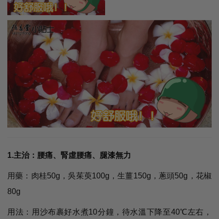
1.主治：腰痛、腎虛腰痛、腿漆無力
用藥：肉桂50g，吳茱萸100g，生薑150g，蔥頭50g，花椒
80g
用法：用沙布裹好水煮10分鐘，待水溫下降至40℃左右，