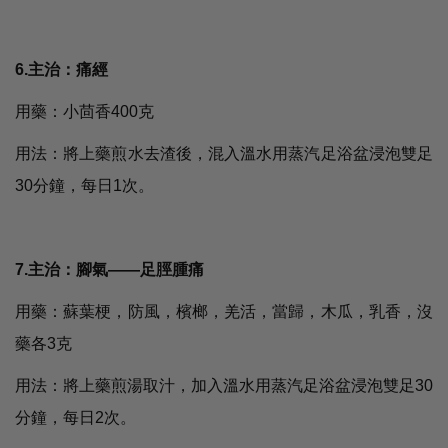
6.主治：痛經
用藥：小茴香400克
用法：將上藥煎水去渣後，混入溫水用蒸汽足浴盆浸泡雙足
30分鐘，每日1次。
7.主治：腳氣――足脛腫痛
用藥：蘇葉梗，防風，檳榔，羌活，當歸，木瓜，乳香，沒
藥各3克
用法：將上藥煎湯取汁，加入溫水用蒸汽足浴盆浸泡雙足30
分鐘，每日2次。