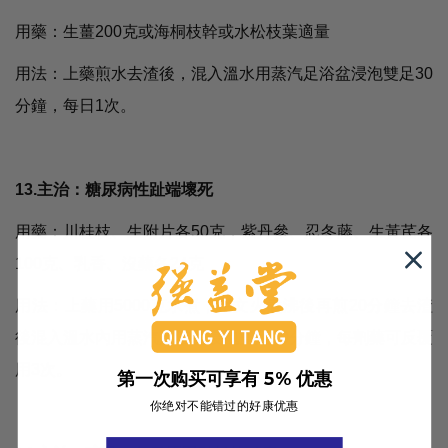
用藥：生薑200克或海桐枝幹或水松枝葉適量
用法：上藥煎水去渣後，混入溫水用蒸汽足浴盆浸泡雙足30
分鐘，每日1次。
13.主治：糖尿病性趾端壞死
用藥：川桂枝、生附片各50克，紫丹參、忍冬藤、生黃芪各
100克、乳香、沒藥各24克
用法：上藥用5000克水煮，用文火煮沸後再煎20分鐘去渣
後混入溫水內用蒸汽足浴盆浸泡雙足30分鐘，每劑藥可反覆
用3次。
第一次购买可享有 5% 优惠
你绝对不能错过的好康优惠