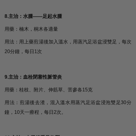
8.主治：水腫――足起水腫
用藥：楠木，桐木各適量
用法：用上藥煎湯後加入溫水，用蒸汽足浴盆浸雙足，每次
20分鐘，每日1次
9.主治：血栓閉塞性脈管炎
用藥：桂枝、附片、伸筋草、苦參各15克
用法：煎湯後去渣，混入溫水用蒸汽足浴盆浸泡雙足30分
鐘，10天一療程，每日2次。