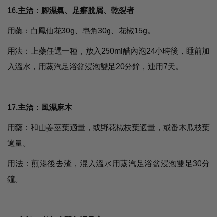
16.主治：腳濕氣、足癬脫屑、乾裂者
用藥：白鳳仙花30g、皂角30g、花椒15g。
用法：上藥任選一種，放入250ml醋內泡24小時後，睡前加
入溫水，用蒸汽足浴盆浸泡雙足20分鐘，連用7天。
17.主治：風濕麻木
用藥：和山姜莖葉適量，或野花椒枝葉適量，或番木瓜枝葉
適量。
用法：煎湯後去渣，混入溫水用蒸汽足浴盆浸泡雙足30分
鐘。