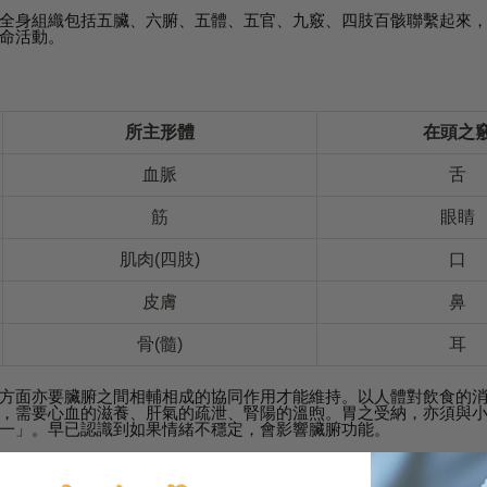
全身組織包括五臟、六腑、五體、五官、九竅、四肢百骸聯繫起來
命活動。
所主形體
在頭之
血脈
舌
筋
眼睛
肌肉(四肢)
口
皮膚
鼻
骨(髓)
耳
方面亦要臟腑之間相輔相成的協同作用才能維持。以人體對飲食的
，需要心血的滋養、肝氣的疏泄、腎陽的溫煦。胃之受納，亦須與
一」。早已認識到如果情緒不穩定，會影響臟腑功能。