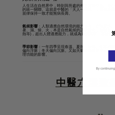
人生活在自然界中，時刻與所處的外界溝通交流。身心
的統一關聯。這就是中醫的「天人一體觀」，重視身體
規律保持一致才能無病長壽。
氣候影響
：人類適應自然環境的能力是有一定限度的。
暑、濕、燥、火，本是自然氣候的正常變化，被稱為「
熱等)，超出人體適應能力，就成為致病因素，這種情
季節影響
：一年四季呈現春溫、夏熱、秋燥、冬寒的變
偏向浮脈；冬天偏向沉脈。又如天氣炎熱或穿衣太多，
理功能的影響。
By continuing