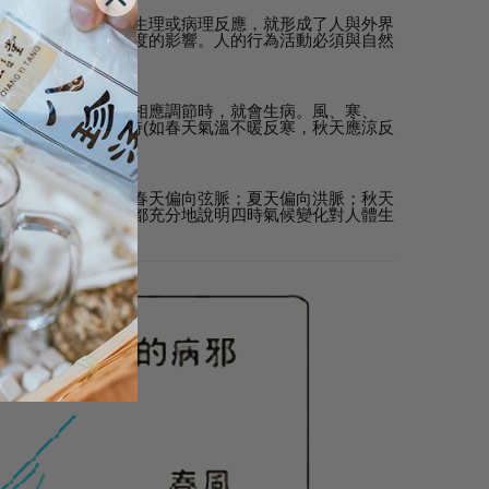
生變化，使身體產生生理或病理反應，就形成了人與外界
體生理病理有不同程度的影響。人的行為活動必須與自然
不能對自然變化作出相應調節時，就會生病。風、寒、
、暴冷等)或不及時(如春天氣溫不暖反寒，秋天應涼反
的致病因素之一。
氣血活動在變化，如春天偏向弦脈；夏天偏向洪脈；秋天
持在正常範圍。這些都充分地說明四時氣候變化對人體生