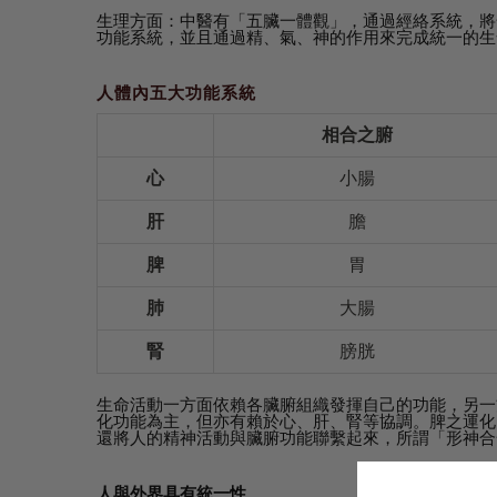
生理方面：中醫有「五臟一體觀」，通過經絡系統，將
功能系統，並且通過精、氣、神的作用來完成統一的生
人體內五大功能系統
相合之腑
心
小腸
肝
膽
脾
胃
肺
大腸
腎
膀胱
生命活動一方面依賴各臟腑組織發揮自己的功能，另一
化功能為主，但亦有賴於心、肝、腎等協調。脾之運化
還將人的精神活動與臟腑功能聯繫起來，所謂「形神合
人與外界具有統一性