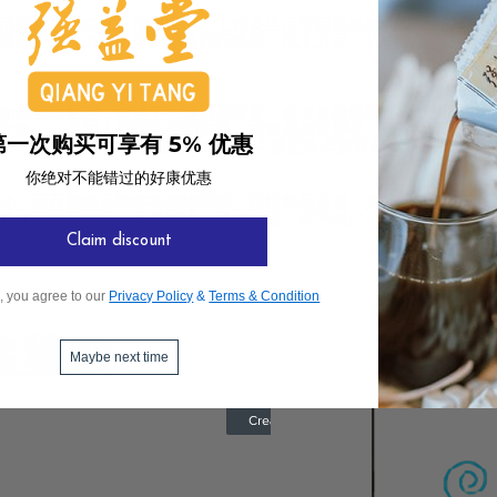
活動跟自然氣候、地域水土、工作及生活等因素息息相關。外界發
與外界環境的統一性，認為四時氣候、地土方宜、社會環境等對人
如果氣候劇變，超過了人體適應限度，或者身體的調節機能失常，
六氣」。假如人體調節機能失常，或氣候異常變化，發生太過(如暴熱
第一次购买可享有 5% 优惠
況下中醫稱為「六淫」屬外在病源。中醫把氣侯異常變化看成是主要
你绝对不能错过的好康优惠
化，因而體內活動亦相應地調節。四時氣候更替，身體脈象反映著
腠理開泄而出汗；天氣寒冷，腠理閉密，出汗減少，以保證體溫維
Claim discount
, you agree to our
Privacy Policy
&
Terms & Condition
Maybe next time