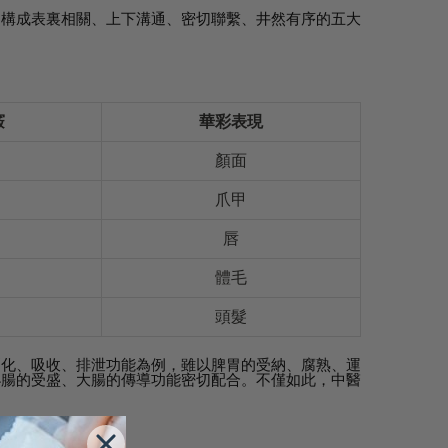
，構成表裏相關、上下溝通、密切聯繫、井然有序的五大
竅
華彩表現
顏面
爪甲
唇
體毛
頭髮
消化、吸收、排泄功能為例，雖以脾胃的受納、腐熟、運
小腸的受盛、大腸的傳導功能密切配合。不僅如此，中醫