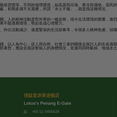
風俗習慣等。不同的地理環境，如高原與沿海、寒冷與濕地，居民
處，初期多感不太適應，所謂「水土不服」，就是指這種情況。
關。人的精神活動是對外界的一種反映，現今生活環境的變遷，激
果不能適應環境，勢必造成心理壓力。
、外出活動減少、過度緊張的生活節奏等，令很多人精神焦慮、頭
踐，以人為中心，從人與自然、社會三者的關係去探討人的生命過
部著想，應該全面診察病人的身體情況，並連同四時氣候、地域水
强益堂凉茶连锁店
Lotus's Penang E-Gate
+60 12-3455628