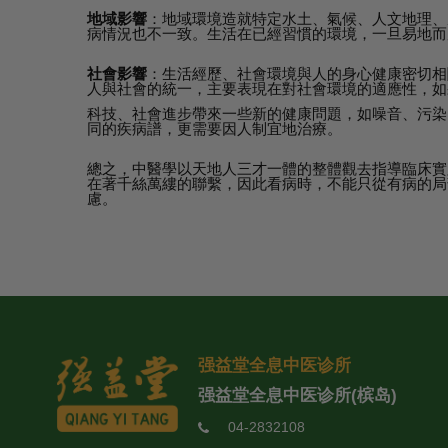
地域影響
：地域環境造就特定水土、氣候、人文地理、
病情況也不一致。生活在已經習慣的環境，一旦易地而
社會影響
：生活經歷、社會環境與人的身心健康密切相
人與社會的統一，主要表現在對社會環境的適應性，如
科技、社會進步帶來一些新的健康問題，如噪音、污染
同的疾病譜，更需要因人制宜地治療。
總之，中醫學以天地人三才一體的整體觀去指導臨床實
在著千絲萬縷的聯繫，因此看病時，不能只從有病的局
慮。
强益堂全息中医诊所
强益堂全息中医诊所(槟岛)
04-2832108