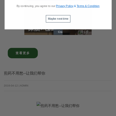
By continuing, you agree to our
Privacy Policy
&
Terms & Condition
Maybe next time
查看更多
煎药不用愁--让我们帮你
2016-04-12 | ADMIN