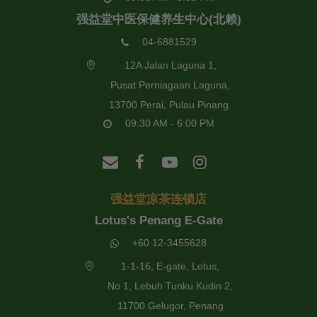
强益堂中医保健养生中心(北赖)
04-6881529
12A Jalan Laguna 1,
Pusat Perniagaan Laguna,
13700 Perai, Pulau Pinang.
09:30 AM - 6:00 PM
强益堂凉茶连锁店
Lotus's Penang E-Gate
+60 12-3455628
1-1-16, E-gate, Lotus,
No 1, Lebuh Tunku Kudin 2,
11700 Gelugor, Penang