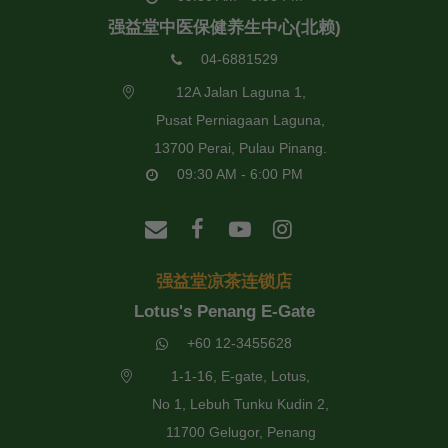
强益堂中医保健养生中心(北赖)
04-6881529
12A Jalan Laguna 1,
Pusat Perniagaan Laguna,
13700 Perai, Pulau Pinang.
09:30 AM - 6:00 PM
强益堂凉茶连锁店
Lotus's Penang E-Gate
+60 12-3455628
1-1-16, E-gate, Lotus,
No 1, Lebuh Tunku Kudin 2,
11700 Gelugor, Penang