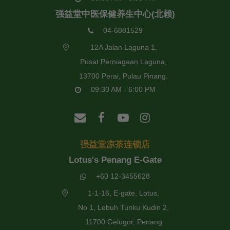
强益堂中医保健养生中心(北赖)
04-6881529
12A Jalan Laguna 1,
Pusat Perniagaan Laguna,
13700 Perai, Pulau Pinang.
09:30 AM - 6:00 PM
强益堂凉茶连锁店
Lotus's Penang E-Gate
+60 12-3455628
1-1-16, E-gate, Lotus,
No 1, Lebuh Tunku Kudin 2,
11700 Gelugor, Penang