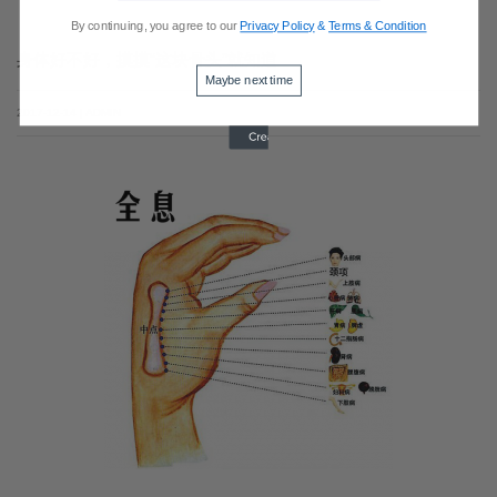
By continuing, you agree to our
Privacy Policy
&
Terms & Condition
身体好不好，摸摸“这块骨头”就知道
Maybe next time
2017-12-14 | ADMIN