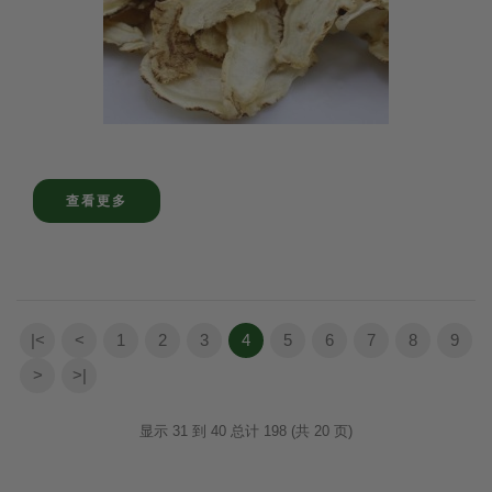
查看更多
|<
<
1
2
3
4
5
6
7
8
9
>
>|
显示 31 到 40 总计 198 (共 20 页)