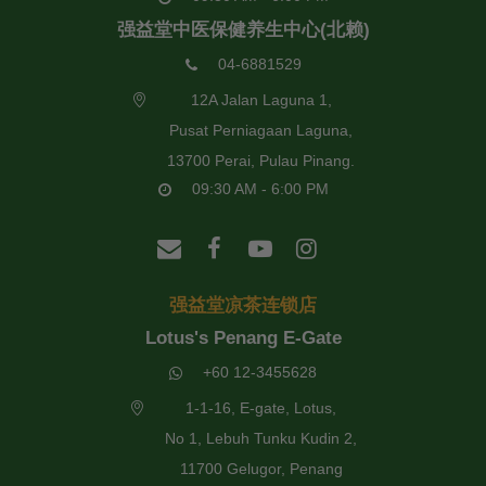
强益堂中医保健养生中心(北赖)
04-6881529
12A Jalan Laguna 1,
Pusat Perniagaan Laguna,
13700 Perai, Pulau Pinang.
09:30 AM - 6:00 PM
强益堂凉茶连锁店
Lotus's Penang E-Gate
+60 12-3455628
1-1-16, E-gate, Lotus,
No 1, Lebuh Tunku Kudin 2,
11700 Gelugor, Penang