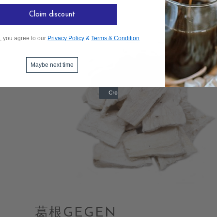
Claim discount
, you agree to our
Privacy Policy
&
Terms & Condition
Maybe next time
葛根GEGEN