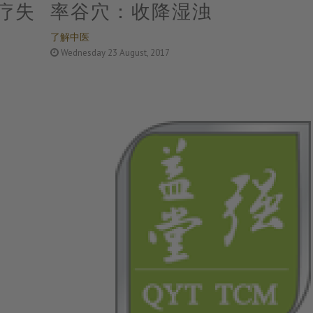
疗失
率谷穴：收降湿浊
了解中医
Wednesday 23 August, 2017