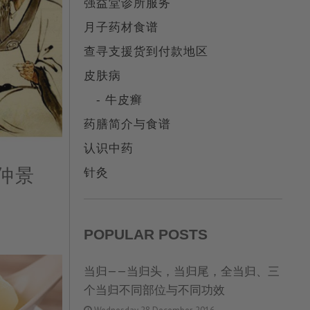
强益堂诊所服务
月子药材食谱
查寻支援货到付款地区
皮肤病
- 牛皮癣
药膳简介与食谱
认识中药
针灸
仲景
POPULAR POSTS
当归——当归头，当归尾，全当归、三
个当归不同部位与不同功效