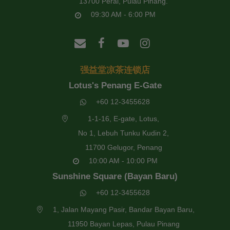
13700 Perai, Pulau Pinang.
09:30 AM - 6:00 PM
强益堂凉茶连锁店
Lotus's Penang E-Gate
+60 12-3455628
1-1-16, E-gate, Lotus,
No 1, Lebuh Tunku Kudin 2,
11700 Gelugor, Penang
10:00 AM - 10:00 PM
Sunshine Square (Bayan Baru)
+60 12-3455628
1, Jalan Mayang Pasir, Bandar Bayan Baru,
11950 Bayan Lepas, Pulau Pinang