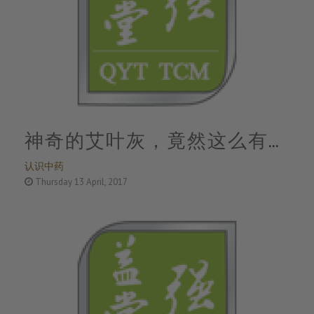
神奇的艾叶灰，竟然这么有
认识中药
用.......
Thursday 13 April, 2017