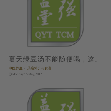
夏天绿豆汤不能随便喝，这样
中医养生
药膳简介与食谱
喝才降脂，祛湿，消暑…千万
Monday 15 May, 2017
小心！