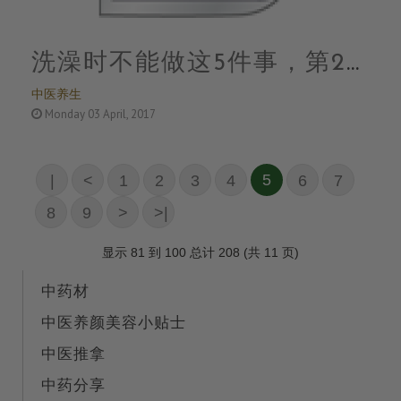
洗澡时不能做这5件事，第2
中医养生
个你肯定经常做
Monday 03 April, 2017
5
|
<
1
2
3
4
6
7
<
8
9
>
>|
显示 81 到 100 总计 208 (共 11 页)
中药材
中医养颜美容小贴士
中医推拿
中药分享