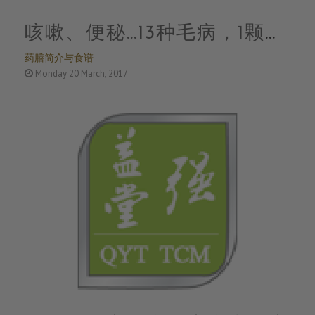
咳嗽、便秘…13种毛病，1颗鸡
药膳简介与食谱
蛋都解决，给家人收好~
Monday 20 March, 2017