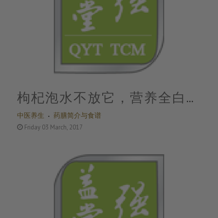
枸杞泡水不放它，营养全白
中医养生
药膳简介与食谱
搭！这么多年我们都吃错了~
Friday 03 March, 2017