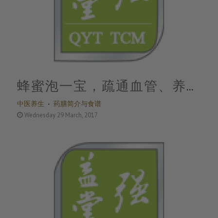
蜂蜜泡一宝，疏通血管、养肝
中医养生
药膳简介与食谱
护肝，堪称最佳食疗
Wednesday 29 March, 2017