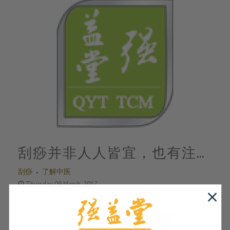
刮痧并非人人皆宜，也有注意
刮痧
了解中医
事项和禁忌
Thursday 09 March, 2017