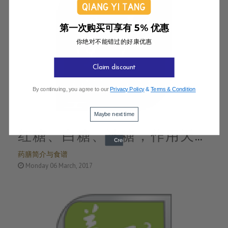
第一次购买可享有 5% 优惠
你绝对不能错过的好康优惠
Claim discount
By continuing, you agree to our
Privacy Policy
&
Terms & Condition
Maybe next time
红糖、白糖、冰糖，作用天差
药膳简介与食谱
地别，千万别放错了
Monday 06 March, 2017