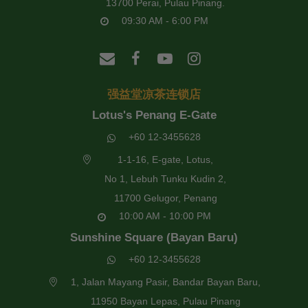
13700 Perai, Pulau Pinang.
09:30 AM - 6:00 PM
强益堂凉茶连锁店
Lotus's Penang E-Gate
+60 12-3455628
1-1-16, E-gate, Lotus,
No 1, Lebuh Tunku Kudin 2,
11700 Gelugor, Penang
10:00 AM - 10:00 PM
Sunshine Square (Bayan Baru)
+60 12-3455628
1, Jalan Mayang Pasir, Bandar Bayan Baru,
11950 Bayan Lepas, Pulau Pinang