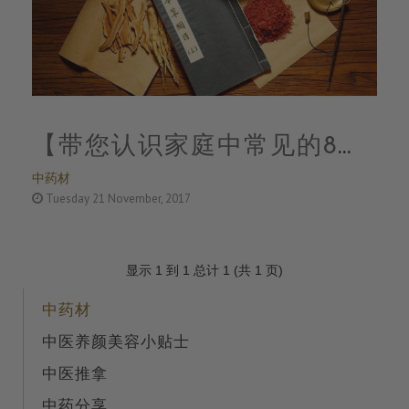
【带您认识家庭中常见的8种
中药材
药材 8种对您身体有益的中
Tuesday 21 November, 2017
药】
显示 1 到 1 总计 1 (共 1 页)
中药材
中医养颜美容小贴士
中医推拿
中药分享