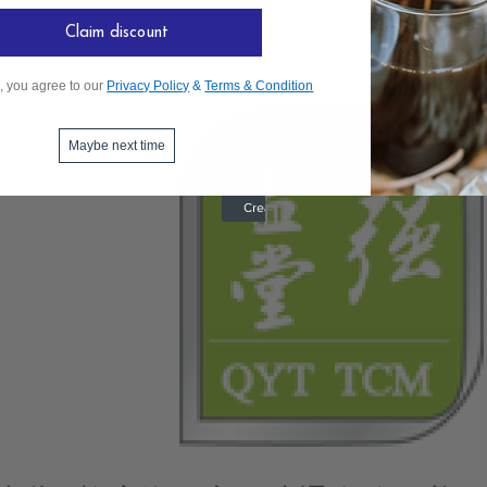
药膳简介与食谱
Claim discount
Tuesday 02 May, 2017
, you agree to our
Privacy Policy
&
Terms & Condition
Maybe next time