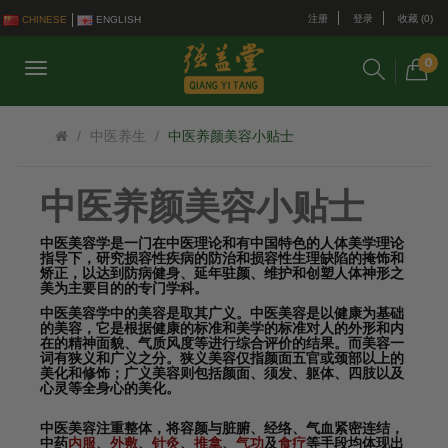
注册
登录
收藏 (0)
CHINESE
ENGLISH
0
中医养生
中医养颜美容小贴士
中医养颜美容小贴士
中医美容学是一门在中医理论和有中国特色的人体美学理论
指导下，研究损容性疾病的防治和损容性生理缺陷的掩饰和
矫正，以达到防病健身、延年驻颜、维护和创塑人体神形之
美为主要目的的专门学科。
中医美容学中的美容是取其广义。中医美容是以健康为基础
的美容，它是根据健康的标准和美学的标准对人的外形和内
在的精神面貌、气质风度等进行综合评价的结果。而美容一
词有狭义和广义之分。狭义美容仅指颜面五官或颈部以上的
美化和修饰；广义美容则包括颜面、须发、躯体、四肢以及
心灵等全身心的美化。
中医美容注重整体，将
容颜
与
脏腑
、
经络
、
气血
紧密连结，
中药
内服
、
外敷
、
针灸
、
推拿
、
气功
及
食疗
等手段均体现出