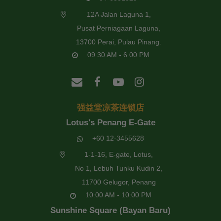
12A Jalan Laguna 1,
Pusat Perniagaan Laguna,
13700 Perai, Pulau Pinang.
09:30 AM - 6:00 PM
强益堂凉茶连锁店
Lotus's Penang E-Gate
+60 12-3455628
1-1-16, E-gate, Lotus,
No 1, Lebuh Tunku Kudin 2,
11700 Gelugor, Penang
10:00 AM - 10:00 PM
Sunshine Square (Bayan Baru)