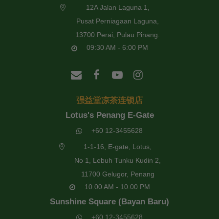
12A Jalan Laguna 1,
Pusat Perniagaan Laguna,
13700 Perai, Pulau Pinang.
09:30 AM - 6:00 PM
强益堂凉茶连锁店
Lotus's Penang E-Gate
+60 12-3455628
1-1-16, E-gate, Lotus,
No 1, Lebuh Tunku Kudin 2,
11700 Gelugor, Penang
10:00 AM - 10:00 PM
Sunshine Square (Bayan Baru)
+60 12-3455628