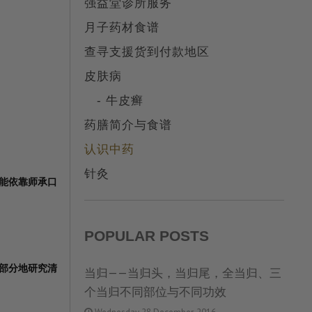
强益堂诊所服务
月子药材食谱
查寻支援货到付款地区
皮肤病
- 牛皮癣
药膳简介与食谱
认识中药
针灸
能依靠师承口
POPULAR POSTS
部分地研究清
当归——当归头，当归尾，全当归、三
个当归不同部位与不同功效