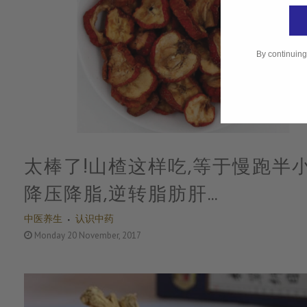
By continuing
太棒了!山楂这样吃,等于慢跑半小
降压降脂,逆转脂肪肝…
中医养生
认识中药
Monday 20 November, 2017