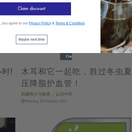
Claim discount
, you agree to our
Privacy Policy
&
Terms & Condition
Maybe next time
时!
木耳和它一起吃，胜过冬虫
压降脂护血管！
药膳简介与食谱
认识中药
Monday 30 October, 2017