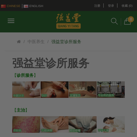
注册
登录
收藏 (0)
CHINESE
ENGLISH
0
中医养生
强益堂诊所服务
强益堂诊所服务
【
诊所服务
】
【
主治
】