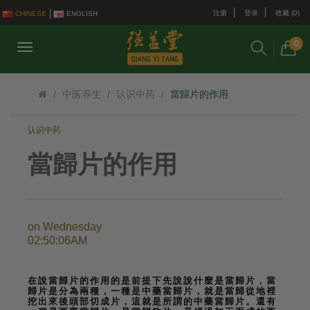
注册
登录
收藏 (0)
CHINESE
ENGLISH
0
中医养生
认识中药
當歸片的作用
认识中药
當歸片的作用
on
Wednesday
02:50:06AM
在說當歸片的作用的是前提下先說說什麼是當歸片，當
歸片是分為兩種，一種是中藥當歸片，就是當歸從地裡
挖出來後頭部切成片，這就是所謂的中藥當歸片。還有