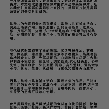
一種是西藥當歸片，是當歸飲片，是經過加工而成的西
藥片。本文在此解說的當歸片的作用是中藥當歸片，是
以我們甘肅岷縣的當歸頭片來說的，當歸頭片就是當歸
頭部的部分切片而成的。
當歸片的作用細分的話有很多，當歸片具有補血活血，
調經止痛的作用。用於血虛引起的面色萎黃，眩暈心
悸，月經不調，痛經,方中當歸是臨床上常用的婦科藥
品，使用時間長，副作用小，有需要的患者可以放心使
用。
現代研究對當歸有了新的認識。它含有揮髮油、有機
酸、氨基酸、維生素、微量元素等多種物質，能顯著促
進機體造血功能，升高紅細胞、白細胞和血紅蛋白含量;
抑制血小板凝聚，抗血栓，調節血脂;抗心肌缺血、心律
失常，擴張血管，降低血壓;調節子宮平滑肌。還能增強
免疫、抗炎、保肝、抗輻射、抗氧化和清除自由基等。
因此，當歸片具有補血活血，調經止痛的作用。用於血
虛引起的面色萎黃，眩暈心悸，月經不調，痛經,方中當
歸是臨床上常用的婦科藥品，使用時間長，副作用小，
有需要的患者可以放心使用。
食用當歸片的作用與所搭配的食材有直接的關係，比如
當歸片燉雞、當歸片枸杞紅棗茶、當歸片黃芪湯，等等