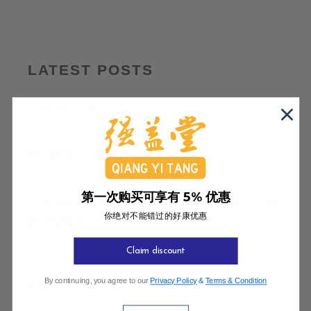
LATEST POSTS
八珍汤的功效
Monday 09 August, 2021
野生精选 - 山西黄芪
Wednesday 19 May, 2021
第一次购买可享有 5% 优惠
正宗的和田大枣好在哪,除了和鸡蛋一样大，其他
你绝对不能错过的好康优惠
的你知道吗？
Tuesday 20 April, 2021
Claim discount
By continuing, you agree to our
Privacy Policy
&
Terms & Condition
POPULAR POSTS