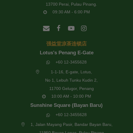
13700 Perai, Pulau Pinang.
09:30 AM - 6:00 PM
强益堂凉茶连锁店
Lotus's Penang E-Gate
+60 12-3455628
1-1-16, E-gate, Lotus,
No 1, Lebuh Tunku Kudin 2,
11700 Gelugor, Penang
10:00 AM - 10:00 PM
Sunshine Square (Bayan Baru)
+60 12-3455628
1, Jalan Mayang Pasir, Bandar Bayan Baru,
11950 Bayan Lepas, Pulau Pinang