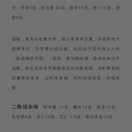
克，甘草5克，生石膏 30克，黄芩10克，杏仁10克，胆
星6克。
湿痰：
痰为白色稀水样，病人有身体沉重、容易累或大
便稀等症，舌苔薄白或白腻。这是由于湿邪侵入人体
（如居潮湿环境），使肺、脾功能失调，或者饮食过于
油腻，缺乏运动等导致脾的运化功能失调。这时要多吃
些健脾的薏米、山药等食物。同时加强锻炼，控制体
重。
二陈汤加味
：制半夏 10克，橘红10克，茯苓10克，
炙甘草5克，杏仁10克，苡仁 1 5克，苍白术各10克。