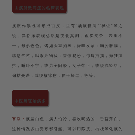
由痰所致病症的临床表现
痰瘀作祟既可形成百疾，且有“顽痰怪病”“异证”等之
说，其临床表现必然是变化莫测，虚实夹杂，表里不
一，形形色色。诸如头重如裹，昏眩发蒙；胸胁胀满，
喘息气逆，咽喉异物状；善惊易恐，惊痫抽搐，癫狂躁
扰，睡卧不宁；或男子阳痿，女子带下；或痰流经络，
偏枯失语；或痰核瘰疬，便干燥结；等等。
中医辨证治痰多
寒痰
：
痰呈白色，病人怕冷，喜欢喝热的，舌苔薄白。
这种情况多由受寒邪引起。可以用陈皮、桔梗等化痰的