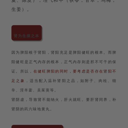
生姜）。
肾为生痰之本
因为脾阳根于肾阳，肾阳充足是脾阳健旺的根本。而脾
阳健旺是正气内存的根本，正气内存则是邪不可干的保
证。所以，
在健旺脾阳的同时，要考虑是否存在肾阳不
足之象
，适当配入温补肾阳之品，如附子、肉桂、细
辛、淫羊藿、吴茱萸等。
肾阴虚，导致肾不能纳火，肝火就旺。要肝肾同养，补
肾阴的药六味地黄丸。