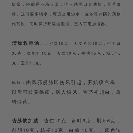
燥痰：
痰黏稠不易咳出，病人感觉口鼻咽燥，舌苔薄
黄。这时要多喝水，可适当用沙参、麦冬等养阴的药物
代茶饮，同时保持呼吸道湿润，室内可用加湿器。
清燥救肺汤
：北沙参15克，天麦冬各10克，生石膏
30克，炙杷叶10克，杏仁10克，生地15克，浙贝10
克，玉竹15克。
由风邪侵肺即伤风引起，开始痰白稀，
风痰：
以后可转黄黏痰，病人怕风，舌苔初起白，后
转薄黄。
杏苏饮加减
：杏仁10克，苏叶6克，荆芥6克，
前胡10克，桔梗10克，白前 10克。。痰色转