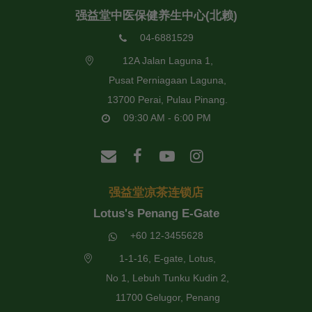
强益堂中医保健养生中心(北赖)
04-6881529
12A Jalan Laguna 1,
Pusat Perniagaan Laguna,
13700 Perai, Pulau Pinang.
09:30 AM - 6:00 PM
强益堂凉茶连锁店
Lotus's Penang E-Gate
+60 12-3455628
1-1-16, E-gate, Lotus,
No 1, Lebuh Tunku Kudin 2,
11700 Gelugor, Penang