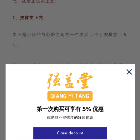
气、祛痰止咳的上选
）
2、按揉支正穴
支正是小肠经与心脏之间的一个络穴，位于腕横纹上五
寸。
支正穴可以治疗人体的赘生物，中医叫痰结，就是湿气
结在一起了，叫痰湿所结。
或有气郁之症，就是生了一
些气，体内的痰湿凝结成赘生物。脂肪瘤也是人体的痰
结。
第一次购买可享有 5% 优惠
通过按摩支正穴，可以化解这些赘生物。因为支正穴可
你绝对不能错过的好康优惠
以从心脏吸取一些血液和能量，然后冲击小肠经，小肠
Claim discount
的功能增强了，
痰湿能够被及时的化解掉
，就不会产生