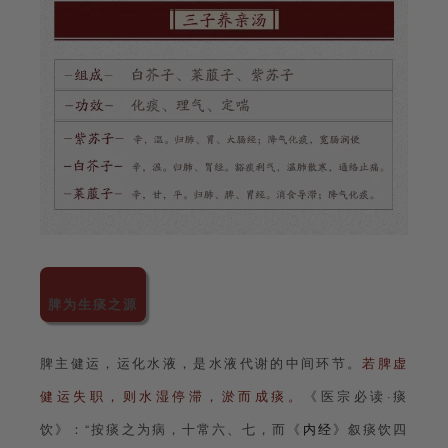
脾为生痰之源
脾主健运，运化水液，是水液代谢的中间环节。
若脾虚
健运失职，则水湿停滞，淤而成痰。
《医宗必读·痰
饮》：“按痰之为病，十常六、七，而
《
内经
》
叙痰饮四