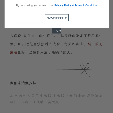
By continuing, you agree to our
Privacy Policy
&
Terms & Condition
这些赘生物。
Maybe next time
3、多吃芝麻少吃肉
古话说
“
鱼生火，肉生痰
”
，尤其是猪肉吃多了很容易生
痰。可以把芝麻炒熟后磨成粉，每天吃点儿。
纯正的芝
麻油
更好，当做食用油，能痰消病灭。
秦伯未治痰八法
本文选自人民卫生出版社出版《秦伯未临证经验集
粹》，作者：王凤岐、吴大真。