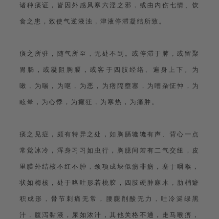
诸种痰证，皆因外感风寒六淫之邪，或由内伤七情、饮
食之患，致使气逆液浊，津液停滞凝结所致。
痰之所驻，随气所至，无处不到。或停滞于肺，或留聚
胃肠，或凝阻胸膈，或客于四肢经络、遍身上下。为
嗽，为喘，为呕，为恶，为痞隔壅塞，为嘈杂怔忡，为
眩晕，为心悸，为癫狂，为寒热，为痛肿。
痰之见症，颇有特异之处，如胸膈辘辘有声、背心一点
常觉冰冷，浑身习习如虫行，胸臆间若有二气交纽，皮
里膜外结核不红不肿，颈项成块似疬非疬，塞于咽喉，
状如梅核，处于咯吐形若桃胶，四肢硬肿麻木，肋梢癖
积成形，骨节刺痛无常，腰腿削酸无力，吐冷涎绿黑
汁，腹泻黏液，尿如浓汁，其他关格不通，走马喉痹，