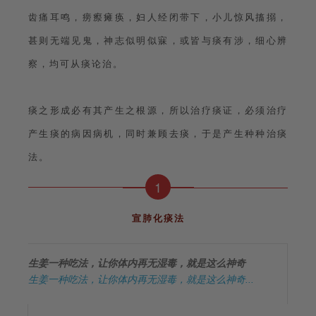
齿痛耳鸣，痨瘵瘫痪，妇人经闭带下，小儿惊风搐搦，
甚则无端见鬼，神志似明似寐，或皆与痰有涉，细心辨
察，均可从痰论治。
痰之形成必有其产生之根源，所以治疗痰证，必须治疗
产生痰的病因病机，同时兼顾去痰，于是产生种种治痰
法。
1
宣肺化痰法
生姜一种吃法，让你体内再无湿毒，就是这么神奇
生姜一种吃法，让你体内再无湿毒，就是这么神奇...