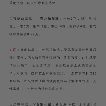
药物泡水，同时治疗风寒感冒。
舌苔薄白或腻，
小青龙汤加减
：桂枝6克，制半夏10
克，干姜6克，细辛 3克，杏仁10克，白芥子6克。有气
喘加炙麻黄6～9克。
热痰：
痰黄黏稠，由热邪侵肺或先受风寒发高热数天后
转化而来，病人怕热喜欢喝凉的，舌红苔黄。此时就要
清热化痰了。饮食要清淡，不要吃容易上火的煎炒食
物，可以喝一些鲜竹沥水或者梨汁。（淡竹和青杆竹的
新鲜茎，经火烤所沥出的淡黄色澄清汁液即为竹沥。其
性寒味甘，一般作为清热化痰之用。）
舌红苔黄腻
，泻白散化裁
：桑白皮10克，地骨皮1 0