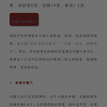
黄，加胆星6克，连翘10克，银花1 2克。
刺激穴位祛痰法
痰的产生和增多会引发人体疾病，祛痰，也必须找到病
根。古人说
“
痰多宜向丰隆寻
”
、
“
丰隆、肺俞，痰嗽称
奇
”
。所以，凡与痰有关的病症应该通过丰隆穴来治疗。
按摩这个穴位可以同时治疗脾胃二经上的疾患，能健脾
和胃，使湿痰自化。
1、按揉丰隆穴
丰隆穴走于足太阴脾经，位于小腿前外侧。从腿的胫骨
前缘外侧
1.5
寸，大约是两指的宽度，和中点平齐，在附