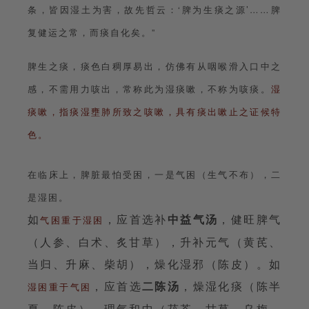
条，皆因湿土为害，故先哲云：‘脾为生痰之源’……脾
复健运之常，而痰自化矣。”
脾生之痰，痰色白稠厚易出，仿佛有从咽喉滑入口中之
感，不需用力咳出，常称此为湿痰嗽，不称为咳痰。
湿
痰嗽，指痰湿壅肺所致之咳嗽，具有痰出嗽止之证候特
色。
在临床上，脾脏最怕受困，一是气困（生气不布），二
是湿困。
如
，应首选补
中益气汤
，健旺脾气
气困重于湿困
（人参、白术、炙甘草），升补元气（黄芪、
当归、升麻、柴胡），燥化湿邪（陈皮）。如
，应首选
二陈汤
，燥湿化痰（陈半
湿困重于气困
夏、陈皮），理气和中（茯苓，甘草，乌梅，