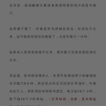
近压按，最感酸麻沉重或者痛感明显的地方就是丰隆
穴。
如果嗓子哑了，好像是有东西糊在里边，吐也吐不出
来，这可能是有痰结在喉咙了，点按丰隆穴一分钟。
如果有人觉得有痰咳不出来，揉丰隆穴后很容易把痰吐
出去。
高血脂、体内痰湿重的人，先用手按揉或用小保健锤敲
击丰隆穴
5
分钟，然后把从药店买回的甘草锤烂，外敷
在此穴上，用医用纱布和胶布固定。每次贴
12
个小时，
取下隔
12
个小时再贴。（
甘草味甜，色黄，是补脾益