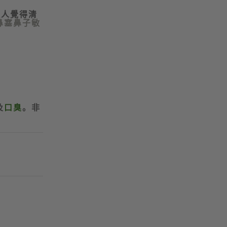
讓人覺得清
鼻塞鼻子敏
及
口臭
。非