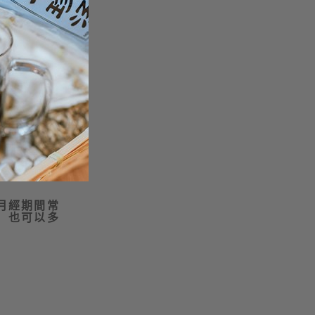
。康乃馨是
人了。
月經期間常
，也可以多