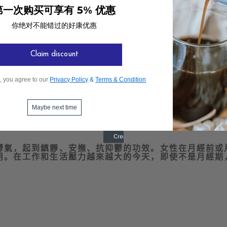
第一次购买可享有 5% 优惠
你绝对不能错过的好康优惠
Claim discount
不適
,
甚至
視力模糊
的症狀
,
這類人群尤其適合喝康乃馨茶
取三、四朵康乃馨用沸水沖開後
,
光色澤形態就已經很打動
, you agree to our
Privacy Policy
&
Terms & Condition
Maybe next time
鬱氣，起到鎮靜、安撫、抗抑鬱的功效。女性在月經前或
用。在工作和生活壓力越來越大的今天，即使不是月經期