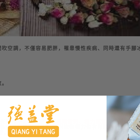
間吹空調，不僅容易肥胖，罹患慢性疾病、同時還有手腳
？
效
。
炎等作用。菊花對
治療眼睛疲勞、視力模糊
有很好的療
每天喝三到四杯菊花茶
,
對恢復視力也有幫助。另外
,
菊花
等。