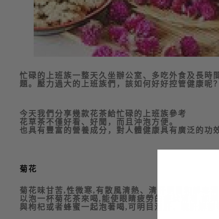
忙碌的上班族一整天久坐辦公室、多吃外食及長時
題。壓力過大的上班族們，該如何好好控管健康呢
今天我們分享幾款花茶給忙碌的上班族參考
花草茶不僅好看、好聞，而且沖泡方便。
也具有豐富的營養成分，對人體健康具有廣泛的功
菊花
菊花味甘苦
,
性微寒
,
有散風清熱、清肝明目和解毒消
以泡一杯菊花茶來喝
,
能使眼睛疲勞的症狀消退
,
如果
與枸杞或者蜂蜜一起泡著喝
,
可明目清肝、疏肝解郁