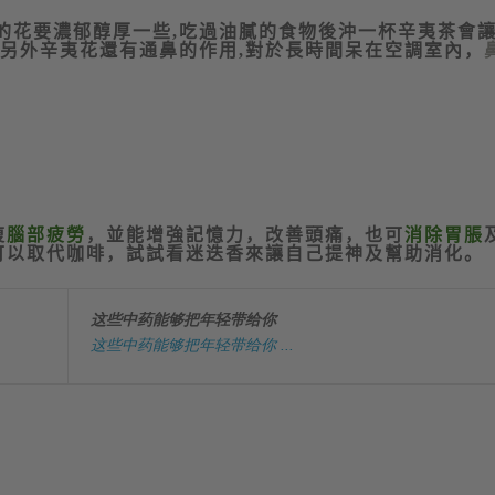
的花要濃郁醇厚一些
,
吃過油膩的食物後沖一杯辛夷茶會
另外辛夷花還有通鼻的作用
,
對於長時間呆在空調室內，
復
腦部疲勞
，並能增強記憶力，改善頭痛，也可
消除胃脹
可以取代咖啡，試試看迷迭香來讓自己提神及幫助消化。
这些中药能够把年轻带给你
这些中药能够把年轻带给你 ...