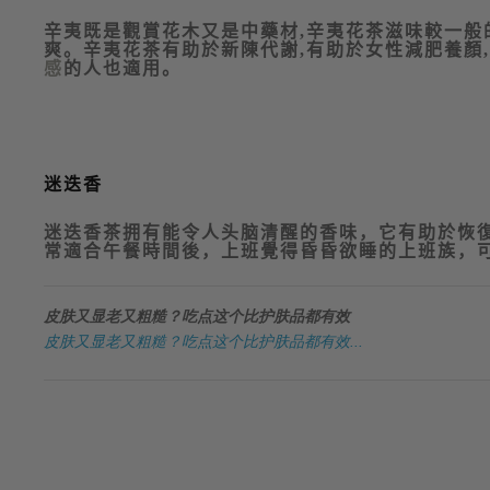
辛夷既是觀賞花木又是中藥材
,
辛夷花茶滋味較一般
爽。辛夷花茶有助於新陳代謝
,
有助於女性減肥養顏
,
感
的人也適用。
迷迭香
迷迭香茶拥有能令人头脑清醒的香味，它有助於恢
常適合午餐時間後，上班覺得昏昏欲睡的上班族，
皮肤又显老又粗糙？吃点这个比护肤品都有效
皮肤又显老又粗糙？吃点这个比护肤品都有效...