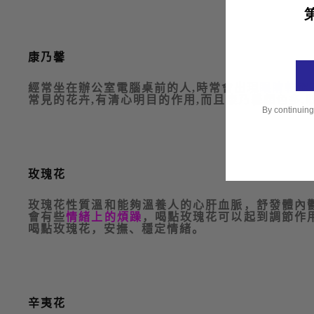
康乃馨
經常坐在辦公室電腦桌前的人
,
時常會出現
眼睛乾澀
常見的花卉
,
有清心明目的作用
,
而且康乃馨顏色多
,
By continuing
玫瑰
花
玫瑰花性質溫和能夠溫養人的心肝血脈，舒發體內
會有些
情緒上的煩躁
，喝點玫瑰花可以起到調節作
喝點玫瑰花，安撫、穩定情緒
。
辛夷花