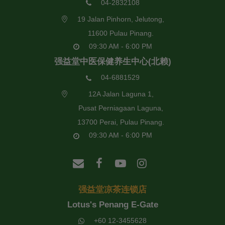
04-2832108
19 Jalan Pinhorn, Jelutong,
11600 Pulau Pinang.
09:30 AM - 6:00 PM
强益堂中医保健养生中心(北赖)
04-6881529
12A Jalan Laguna 1,
Pusat Perniagaan Laguna,
13700 Perai, Pulau Pinang.
09:30 AM - 6:00 PM
强益堂凉茶连锁店
Lotus's Penang E-Gate
+60 12-3455628