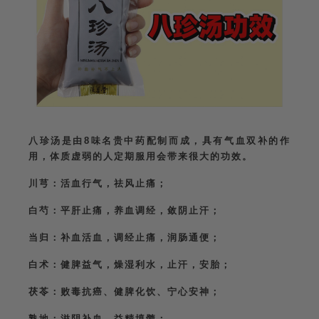
八珍汤是由8味名贵中药配制而成，具有气血双补的作
用，体质虚弱的人定期服用会带来很大的功效。
川芎：活血行气，祛风止痛；
白芍：平肝止痛，养血调经，敛阴止汗；
当归：补血活血，调经止痛，润肠通便；
白术：健脾益气，燥湿利水，止汗，安胎；
茯苓：败毒抗癌、健脾化饮、宁心安神；