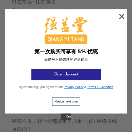
野生精选 - 山西黄芪
Wednesday 19 May, 2021
正宗的和田大枣好在哪,除了和鸡蛋一样大，其他
的你知道吗？
Tuesday 20 April, 2021
第一次购买可享有 5% 优惠
POPULAR POSTS
你绝对不能错过的好康优惠
当归——当归头，当归尾，全当归、三个当归不同
Claim discount
部位与不同功效
By continuing, you agree to our
Privacy Policy
&
Terms & Condition
Wednesday 28 December, 2016
枸杞的正确吃法
Maybe next time
Friday 04 December, 2015
经络不通，补什么都没用！只用一招：经络通畅
百病消！