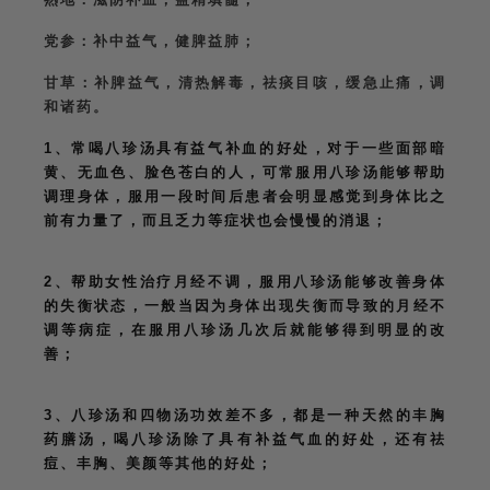
熟地：滋阴补血，益精填髓；
党参：补中益气，健脾益肺；
甘草：补脾益气，清热解毒，祛痰目咳，缓急止痛，调
和诸药。
1、常喝八珍汤具有益气补血的好处，对于一些面部暗
黄、无血色、脸色苍白的人，可常服用八珍汤能够帮助
调理身体，服用一段时间后患者会明显感觉到身体比之
前有力量了，而且乏力等症状也会慢慢的消退；
2、帮助女性治疗月经不调，服用八珍汤能够改善身体
的失衡状态，一般当因为身体出现失衡而导致的月经不
调等病症，在服用八珍汤几次后就能够得到明显的改
善；
3、八珍汤和四物汤功效差不多，都是一种天然的丰胸
药膳汤，喝八珍汤除了具有补益气血的好处，还有祛
痘、丰胸、美颜等其他的好处；