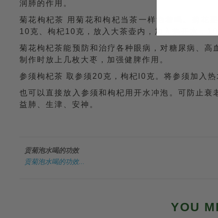
润肺的作用。
菊花枸杞茶 用菊花和枸杞当茶一样泡着喝。菊花
10克、枸杞10克，放入大茶壶内，加入热开水，1
菊花枸杞茶能预防和治疗各种眼病，对糖尿病、高
制作时放上几枚大枣，加强健脾作用。
参须枸杞茶 取参须20克，枸杞l0克。将参须加入
也可以直接放入参须和枸杞用开水冲泡。可防止衰
益肺、生津、安神。
贡菊泡水喝的功效
贡菊泡水喝的功效...
YOU M