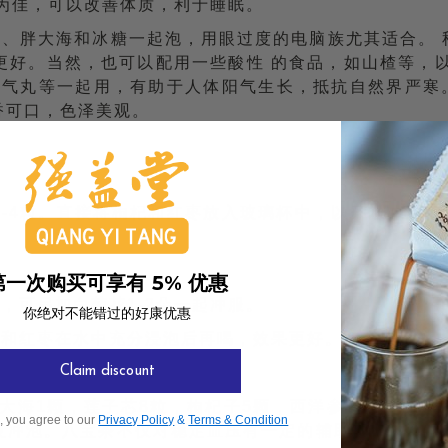
为佳，可以改善体质，利于睡眠。
花、胖大海和冰糖一起泡，用眼过度的电脑族尤其适合。 
更好。当然，也可以配用一些酸性 的食品，如山楂等，以
肾气丸等一起用，有助于人体阳气生长，抵抗自然界严寒
香可口，色泽美观。
枣3-4粒。直接将枸杞和红枣放入玻璃杯中，以开水冲泡服
第一次购买可享有 5% 优惠
，可另加白菊花1-2朵一起冲服。
你绝对不能错过的好康优惠
杞和红枣在水中充分浸泡后再喝，效果更好。
Claim discount
胖大海1颗，莲子芯8粒，枸杞子5颗，西洋参1片，陈皮2
, you agree to our
Privacy Policy
&
Terms & Condition
复冲泡。八宝茶不仅对稳定血压有一定的辅助效果，而且