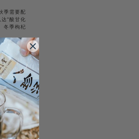
秋季需要配
达“酸甘化
。冬季枸杞
用，或者用
片，冰糖适
可起到生津