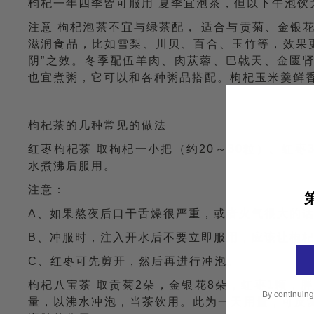
枸杞一年四季皆可服用 夏季宜泡茶，但以下午泡饮
注意 枸杞泡茶不宜与绿茶配， 适合与贡菊、金银
滋润食品，比如雪梨、川贝、百合、玉竹等，效果
阴”之效。冬季配伍羊肉、肉苁蓉、巴戟天、金匮
也宜煮粥，它可以和各种粥品搭配。枸杞玉米羹鲜
枸杞茶的几种常见的做法
红枣枸杞茶 取枸杞一小把（约20～30粒）、红
水煮沸后服用。
注意：
A、如果熬夜后口干舌燥很严重，或者火气很大的话
B、冲服时，注入开水后不要立即服用，应该让枸
C、红枣可先剪开，然后再进行冲泡。
枸杞八宝茶 取贡菊2朵，金银花8朵，红枣1颗，
By continuing
量，以沸水冲泡，当茶饮用。此为一天用量，可反