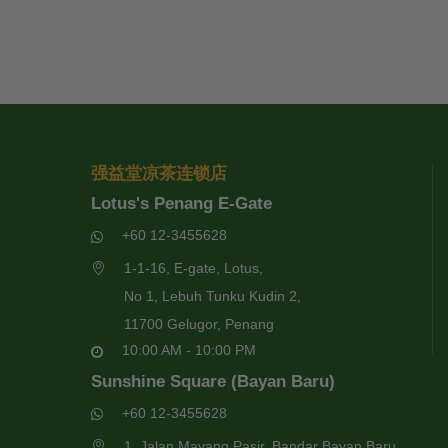
强益堂凉茶连锁店
Lotus's Penang E-Gate
+60 12-3455628
1-1-16, E-gate, Lotus,
No 1, Lebuh Tunku Kudin 2,
11700 Gelugor, Penang
10:00 AM - 10:00 PM
Sunshine Square (Bayan Baru)
+60 12-3455628
1, Jalan Mayang Pasir, Bandar Bayan Baru,