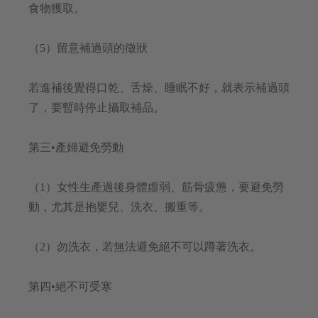
食物獲取。
（5）留意補過頭的徵狀
若進補後覺得口乾、舌燥、睡眠不好，就表示補過頭
了，要暫時停止攝取補品。
第三•產婦避免勞動
（1）女性生產過後身體虛弱、筋骨疲憊，要避免勞
動，尤其是抱嬰兒、洗衣、搬重等。
（2）勿洗衣，若無法避免絕不可以蹲著洗衣。
第四•絕不可受寒