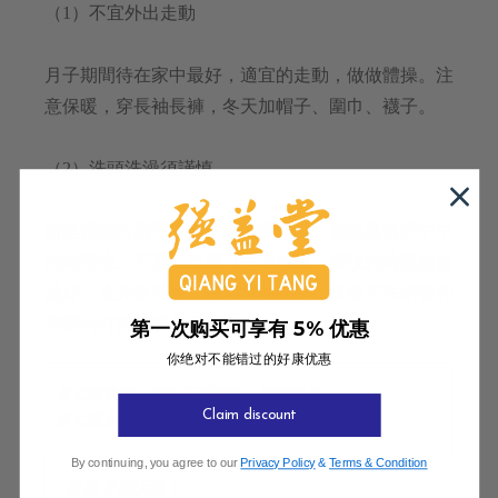
（1）不宜外出走動
月子期間待在家中最好，適宜的走動，做做體操。注
意保暖，穿長袖長褲，冬天加帽子、圍巾、襪子。
（2）洗頭洗澡須謹慎
若產婦無法忍受長期不洗頭與洗澡，就盡量選擇中午
的時間洗。不過，建議可先理短髮，清洗的時間越短
越好。洗完後要馬上在浴室內吹乾，洗前可在浴室和
房間內打開電暖氣保暖。
第一次购买可享有 5% 优惠
你绝对不能错过的好康优惠
這七種食物，醫生不推薦吃，你有嗎？
Claim discount
這七種食物，醫生不推薦吃，你有嗎？...
By continuing, you agree to our
Privacy Policy
&
Terms & Condition
多屁 不能大意！