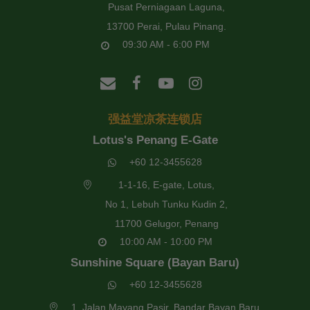
Pusat Perniagaan Laguna,
13700 Perai, Pulau Pinang.
09:30 AM - 6:00 PM
强益堂凉茶连锁店
Lotus's Penang E-Gate
+60 12-3455628
1-1-16, E-gate, Lotus,
No 1, Lebuh Tunku Kudin 2,
11700 Gelugor, Penang
10:00 AM - 10:00 PM
Sunshine Square (Bayan Baru)
+60 12-3455628
1, Jalan Mayang Pasir, Bandar Bayan Baru,