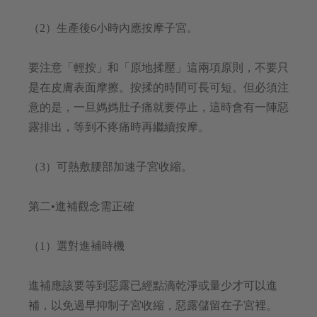
（2）生產後6小時內應按摩子宮。
要注意「輕按」和「原地揉壓」這兩項原則，不要只
是在皮膚表面摩擦。按揉的時間可長可短。但必須注
意的是，一旦媽媽肚子痛就要停止，這時會有一陣惡
露排出，等到不疼痛時再繼續按摩。
（3）可熱敷腰部加速子宮收縮。
第二•進補觀念需正確
（1）選對進補時機
進補應該要等到惡露已經點滴乾淨或量少才可以進
補，以免過早抑制子宮收縮，惡露儲留在子宮裡。