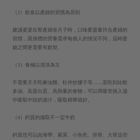
（2）飲食以產婦的習慣為原則
建議婆婆在幫產婦坐月子時，口味要盡量符合產婦的
習慣，因身體的營養需求每個人的情況不同，這時婆
媳之間更需要有默契。
（3）食補以清淡為主
不需要天天吃麻油雞、杜仲炒腰子等……若吃到比較
多油、高蛋白質、高熱量的食物，可以用吸管插入湯
中吸取中段的湯汁，吸取精華就好。
（4）鈣質的攝取不一定牛奶
鈣質也可以由海帶、紫菜、小魚乾、排骨、大骨這些