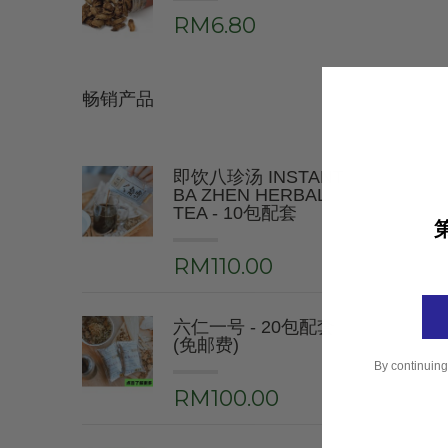
RM6.80
畅销产品
即饮八珍汤 INSTANT
BA ZHEN HERBAL
TEA - 10包配套
RM110.00
六仁一号 - 20包配套
(免邮费)
By continuing
RM100.00