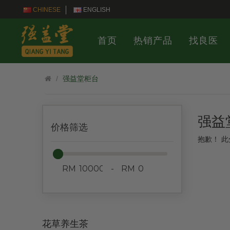
CHINESE
ENGLISH
首页
热销产品
找良医
强益堂柜台
强益
价格筛选
抱歉！ 
RM
-
RM
花草养生茶