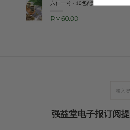
六仁一号 - 10包配套
RM60.00
强益堂电子报订阅提