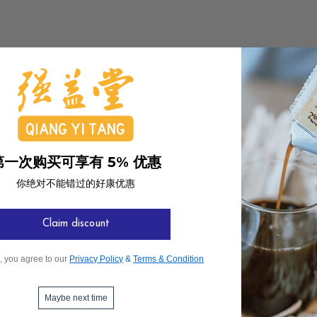
RM10.80
RM22.80
无核红枣
牛蒡茶
第一次购买可享有 5% 优惠
RM8.80
RM6.80
你绝对不能错过的好康优惠
桂花
田七花
Claim discount
RM18.80
RM48.00
, you agree to our
Privacy Policy
&
Terms & Condition
洋甘菊
百合花
Maybe next time