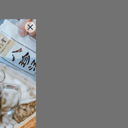
绞股蓝 100G
RM9.00
苹果花
RM10.80
茉莉花