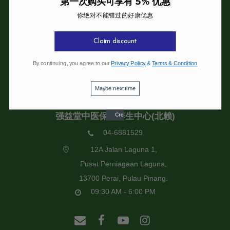
第一次购买可享有 5% 优惠
你绝对不能错过的好康优惠
强益堂全息中医诊所
强益堂全息中医诊所(槟岛)
Claim discount
04-2832108
By continuing, you agree to our
Privacy Policy
&
Terms & Condition
19 Jalan Pinhorn, Jelutong,
11600 Pulau Pinang.
Maybe next time
09:30 AM - 6:00 PM
强益堂中医保健养生中心(北赖)
04-6881529
12A Jalan Laguna 1,
Pusat Perniagaan Laguna,
13700 Perai, Pulau Pinang.
09:30 AM - 6:00 PM