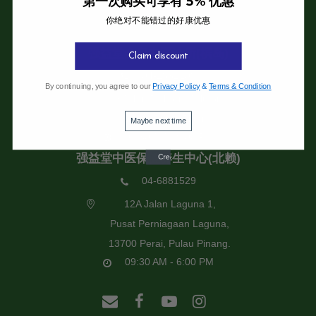
第一次购买可享有 5% 优惠
你绝对不能错过的好康优惠
强益堂全息中医诊所
强益堂全息中医诊所(槟岛)
Claim discount
04-2832108
By continuing, you agree to our
Privacy Policy
&
Terms & Condition
19 Jalan Pinhorn, Jelutong,
11600 Pulau Pinang.
Maybe next time
09:30 AM - 6:00 PM
强益堂中医保健养生中心(北赖)
04-6881529
12A Jalan Laguna 1,
Pusat Perniagaan Laguna,
13700 Perai, Pulau Pinang.
09:30 AM - 6:00 PM