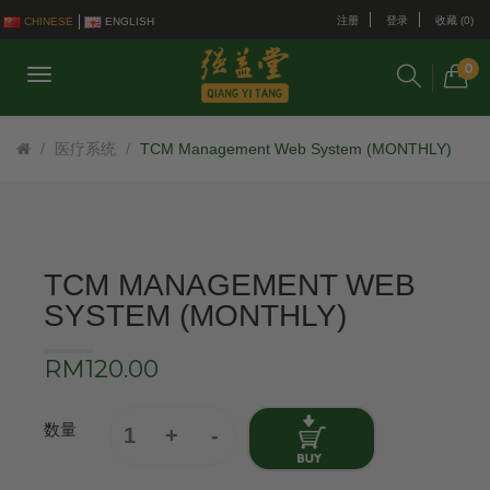
注册
登录
收藏 (0)
CHINESE
ENGLISH
0
医疗系统
TCM Management Web System (MONTHLY)
TCM MANAGEMENT WEB
SYSTEM (MONTHLY)
RM120.00
数量