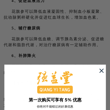
4、促进血液活力
花旗参可以降低血液凝固性、抑制血小板凝聚、
抗动脉粥样硬化并促进红血球生长，增加血色素。
5、辅疗糖尿病
花旗参可以降低血糖、调节胰岛素分泌、促进糖
代谢和脂肪代谢，对治疗糖尿病有一定辅助作用。
6、补肺降火
花旗参性寒，归心、肺、肾经，具有补肺、去火
的功效。
【服用注意事项】
1、不要与茶同时服用，因为茶叶中含有多量的
第一次购买可享有 5% 优惠
鞣酸，会破坏花旗参中的有效成分，在服用花旗参的
2～3日后才能喝茶；
你绝对不能错过的好康优惠