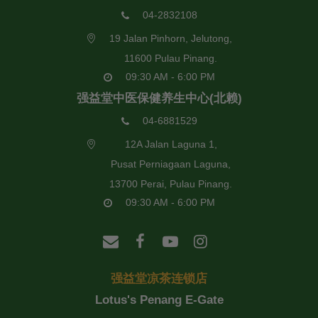
04-2832108
19 Jalan Pinhorn, Jelutong,
11600 Pulau Pinang.
09:30 AM - 6:00 PM
强益堂中医保健养生中心(北赖)
04-6881529
12A Jalan Laguna 1,
Pusat Perniagaan Laguna,
13700 Perai, Pulau Pinang.
09:30 AM - 6:00 PM
强益堂凉茶连锁店
Lotus's Penang E-Gate