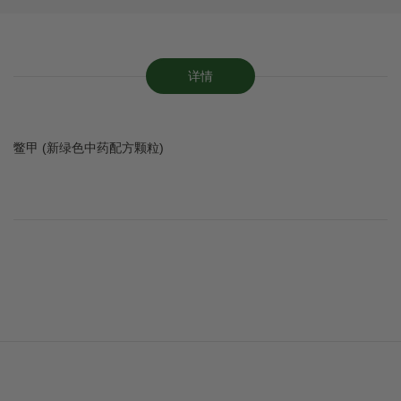
详情
鳖甲 (新绿色中药配方颗粒)