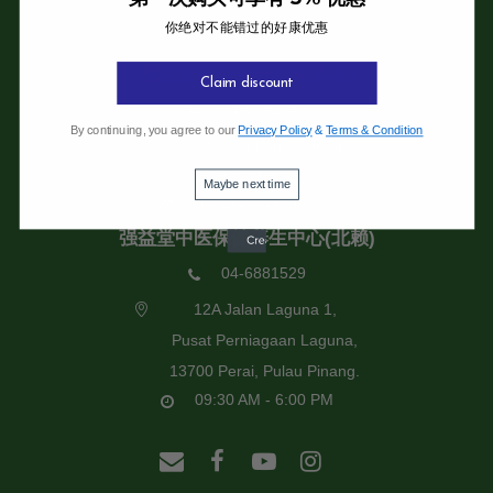
你绝对不能错过的好康优惠
强益堂全息中医诊所
强益堂全息中医诊所(槟岛)
Claim discount
04-2832108
By continuing, you agree to our
Privacy Policy
&
Terms & Condition
19 Jalan Pinhorn, Jelutong,
11600 Pulau Pinang.
Maybe next time
09:30 AM - 6:00 PM
强益堂中医保健养生中心(北赖)
04-6881529
12A Jalan Laguna 1,
Pusat Perniagaan Laguna,
13700 Perai, Pulau Pinang.
09:30 AM - 6:00 PM