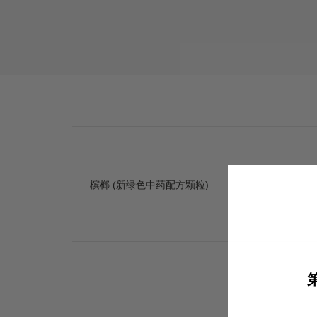
槟榔 (新绿色中药配方颗粒)