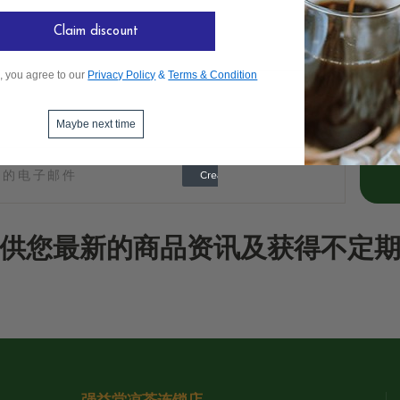
Claim discount
, you agree to our
Privacy Policy
&
Terms & Condition
Maybe next time
供您最新的商品资讯及获得不定