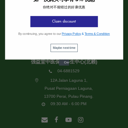
你绝对不能错过的好康优惠
强益堂全息中医诊所
强益堂全息中医诊所(槟岛)
Claim discount
04-2832108
By continuing, you agree to our
Privacy Policy
&
Terms & Condition
19 Jalan Pinhorn, Jelutong,
11600 Pulau Pinang.
Maybe next time
09:30 AM - 6:00 PM
强益堂中医保健养生中心(北赖)
04-6881529
12A Jalan Laguna 1,
Pusat Perniagaan Laguna,
13700 Perai, Pulau Pinang.
09:30 AM - 6:00 PM