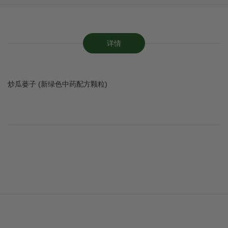
详情
炒瓜蒌子 (新绿色中药配方颗粒)