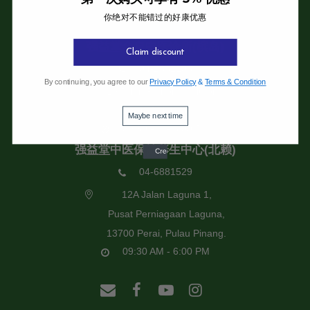
你绝对不能错过的好康优惠
强益堂全息中医诊所
强益堂全息中医诊所(槟岛)
Claim discount
04-2832108
By continuing, you agree to our
Privacy Policy
&
Terms & Condition
19 Jalan Pinhorn, Jelutong,
11600 Pulau Pinang.
Maybe next time
09:30 AM - 6:00 PM
强益堂中医保健养生中心(北赖)
04-6881529
12A Jalan Laguna 1,
Pusat Perniagaan Laguna,
13700 Perai, Pulau Pinang.
09:30 AM - 6:00 PM