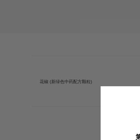
花椒 (新绿色中药配方颗粒)