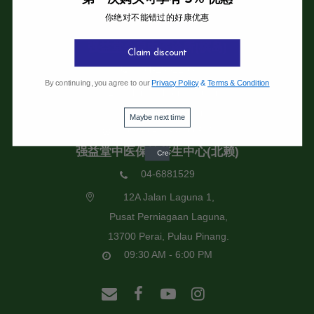
你绝对不能错过的好康优惠
强益堂全息中医诊所
强益堂全息中医诊所(槟岛)
Claim discount
04-2832108
By continuing, you agree to our
Privacy Policy
&
Terms & Condition
19 Jalan Pinhorn, Jelutong,
11600 Pulau Pinang.
Maybe next time
09:30 AM - 6:00 PM
强益堂中医保健养生中心(北赖)
04-6881529
12A Jalan Laguna 1,
Pusat Perniagaan Laguna,
13700 Perai, Pulau Pinang.
09:30 AM - 6:00 PM