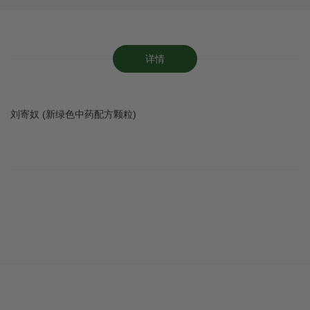
详情
刘寄奴 (新绿色中药配方颗粒)