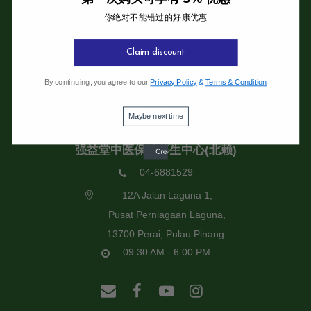
你绝对不能错过的好康优惠
强益堂全息中医诊所
强益堂全息中医诊所(槟岛)
Claim discount
04-2832108
By continuing, you agree to our
Privacy Policy
&
Terms & Condition
19 Jalan Pinhorn, Jelutong,
11600 Pulau Pinang.
Maybe next time
09:30 AM - 6:00 PM
强益堂中医保健养生中心(北赖)
04-6881529
12A Jalan Laguna 1,
Pusat Perniagaan Laguna,
13700 Perai, Pulau Pinang.
09:30 AM - 6:00 PM