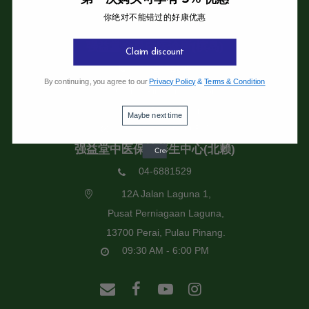
你绝对不能错过的好康优惠
强益堂全息中医诊所
强益堂全息中医诊所(槟岛)
Claim discount
04-2832108
By continuing, you agree to our
Privacy Policy
&
Terms & Condition
19 Jalan Pinhorn, Jelutong,
11600 Pulau Pinang.
Maybe next time
09:30 AM - 6:00 PM
强益堂中医保健养生中心(北赖)
04-6881529
12A Jalan Laguna 1,
Pusat Perniagaan Laguna,
13700 Perai, Pulau Pinang.
09:30 AM - 6:00 PM