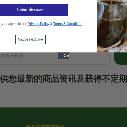
Claim discount
, you agree to our
Privacy Policy
&
Terms & Condition
Maybe next time
供您最新的商品资讯及获得不定